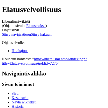
Elatusvelvollisuus
Liberalismiwikistä
(Ohjattu sivulta
Elatusmaksu
)
Ohjaussivu
Siirry navigaatioon
Siirry hakuun
Ohjaus sivulle:
Huoltajuus
Noudettu kohteesta ”
https://liberalismi.net/w/index.php?
title=Elatusvelvollisuus&oldid=7276
”
Navigointivalikko
Sivun toiminnot
Sivu
Keskustelu
Näytä wikiteksti
Historia