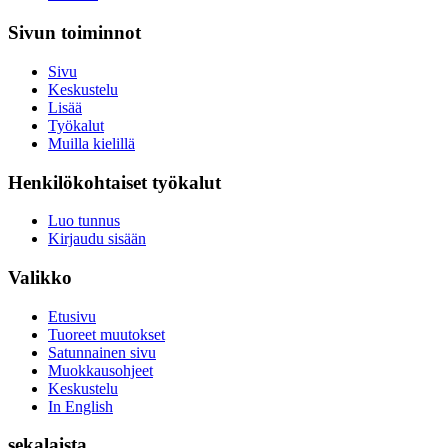
Sivun toiminnot
Sivu
Keskustelu
Lisää
Työkalut
Muilla kielillä
Henkilökohtaiset työkalut
Luo tunnus
Kirjaudu sisään
Valikko
Etusivu
Tuoreet muutokset
Satunnainen sivu
Muokkausohjeet
Keskustelu
In English
sekalaista