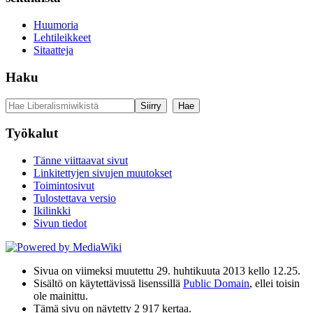
Huumoria
Lehtileikkeet
Sitaatteja
Haku
Työkalut
Tänne viittaavat sivut
Linkitettyjen sivujen muutokset
Toimintosivut
Tulostettava versio
Ikilinkki
Sivun tiedot
Sivua on viimeksi muutettu 29. huhtikuuta 2013 kello 12.25.
Sisältö on käytettävissä lisenssillä
Public Domain
, ellei toisin
ole mainittu.
Tämä sivu on näytetty 2 917 kertaa.