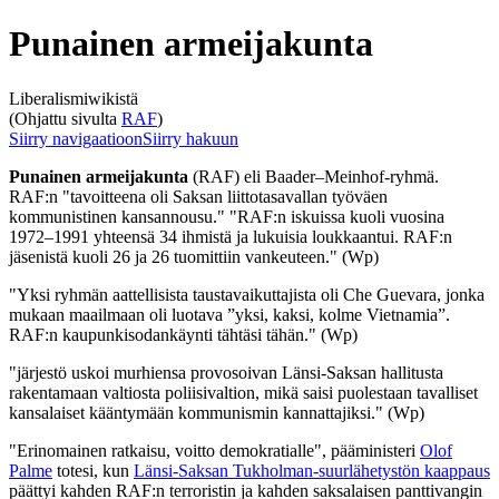
Punainen armeijakunta
Liberalismiwikistä
(Ohjattu sivulta
RAF
)
Siirry navigaatioon
Siirry hakuun
Punainen armeijakunta
(RAF) eli Baader–Meinhof-ryhmä.
RAF:n "tavoitteena oli Saksan liittotasavallan työväen
kommunistinen kansannousu." "RAF:n iskuissa kuoli vuosina
1972–1991 yhteensä 34 ihmistä ja lukuisia loukkaantui. RAF:n
jäsenistä kuoli 26 ja 26 tuomittiin vankeuteen." (Wp)
"Yksi ryhmän aattellisista taustavaikuttajista oli Che Guevara, jonka
mukaan maailmaan oli luotava ”yksi, kaksi, kolme Vietnamia”.
RAF:n kaupunkisodankäynti tähtäsi tähän." (Wp)
"järjestö uskoi murhiensa provosoivan Länsi-Saksan hallitusta
rakentamaan valtiosta poliisivaltion, mikä saisi puolestaan tavalliset
kansalaiset kääntymään kommunismin kannattajiksi." (Wp)
"Erinomainen ratkaisu, voitto demokratialle", pääministeri
Olof
Palme
totesi, kun
Länsi-Saksan Tukholman-suurlähetystön kaappaus
päättyi kahden RAF:n terroristin ja kahden saksalaisen panttivangin