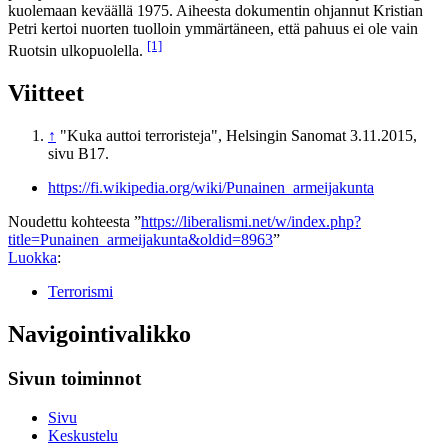
kuolemaan keväällä 1975. Aiheesta dokumentin ohjannut Kristian
Petri kertoi nuorten tuolloin ymmärtäneen, että pahuus ei ole vain
[1]
Ruotsin ulkopuolella.
Viitteet
↑
"Kuka auttoi terroristeja", Helsingin Sanomat 3.11.2015,
sivu B17.
https://fi.wikipedia.org/wiki/Punainen_armeijakunta
Noudettu kohteesta ”
https://liberalismi.net/w/index.php?
title=Punainen_armeijakunta&oldid=8963
”
Luokka
:
Terrorismi
Navigointivalikko
Sivun toiminnot
Sivu
Keskustelu