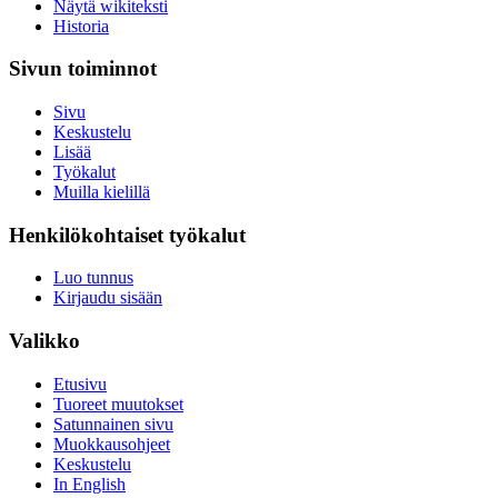
Näytä wikiteksti
Historia
Sivun toiminnot
Sivu
Keskustelu
Lisää
Työkalut
Muilla kielillä
Henkilökohtaiset työkalut
Luo tunnus
Kirjaudu sisään
Valikko
Etusivu
Tuoreet muutokset
Satunnainen sivu
Muokkausohjeet
Keskustelu
In English