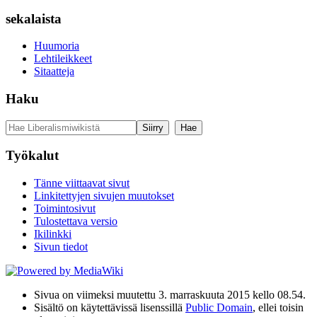
sekalaista
Huumoria
Lehtileikkeet
Sitaatteja
Haku
Työkalut
Tänne viittaavat sivut
Linkitettyjen sivujen muutokset
Toimintosivut
Tulostettava versio
Ikilinkki
Sivun tiedot
Sivua on viimeksi muutettu 3. marraskuuta 2015 kello 08.54.
Sisältö on käytettävissä lisenssillä
Public Domain
, ellei toisin