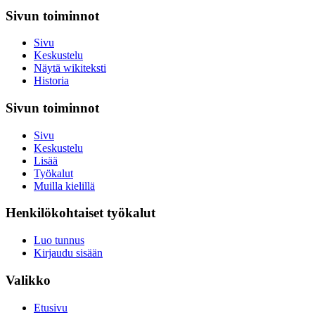
Sivun toiminnot
Sivu
Keskustelu
Näytä wikiteksti
Historia
Sivun toiminnot
Sivu
Keskustelu
Lisää
Työkalut
Muilla kielillä
Henkilökohtaiset työkalut
Luo tunnus
Kirjaudu sisään
Valikko
Etusivu