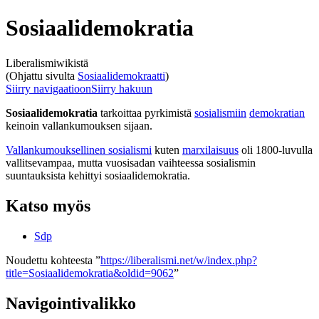
Sosiaalidemokratia
Liberalismiwikistä
(Ohjattu sivulta
Sosiaalidemokraatti
)
Siirry navigaatioon
Siirry hakuun
Sosiaalidemokratia
tarkoittaa pyrkimistä
sosialismiin
demokratian
keinoin vallankumouksen sijaan.
Vallankumouksellinen sosialismi
kuten
marxilaisuus
oli 1800-luvulla
vallitsevampaa, mutta vuosisadan vaihteessa sosialismin
suuntauksista kehittyi sosiaalidemokratia.
Katso myös
Sdp
Noudettu kohteesta ”
https://liberalismi.net/w/index.php?
title=Sosiaalidemokratia&oldid=9062
”
Navigointivalikko