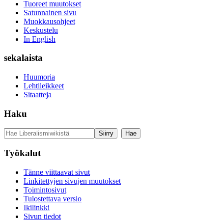
Tuoreet muutokset
Satunnainen sivu
Muokkausohjeet
Keskustelu
In English
sekalaista
Huumoria
Lehtileikkeet
Sitaatteja
Haku
Työkalut
Tänne viittaavat sivut
Linkitettyjen sivujen muutokset
Toimintosivut
Tulostettava versio
Ikilinkki
Sivun tiedot