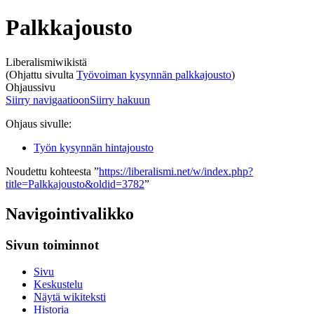
Palkkajousto
Liberalismiwikistä
(Ohjattu sivulta
Työvoiman kysynnän palkkajousto
)
Ohjaussivu
Siirry navigaatioon
Siirry hakuun
Ohjaus sivulle:
Työn kysynnän hintajousto
Noudettu kohteesta ”
https://liberalismi.net/w/index.php?
title=Palkkajousto&oldid=3782
”
Navigointivalikko
Sivun toiminnot
Sivu
Keskustelu
Näytä wikiteksti
Historia