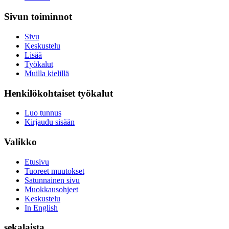
Sivun toiminnot
Sivu
Keskustelu
Lisää
Työkalut
Muilla kielillä
Henkilökohtaiset työkalut
Luo tunnus
Kirjaudu sisään
Valikko
Etusivu
Tuoreet muutokset
Satunnainen sivu
Muokkausohjeet
Keskustelu
In English
sekalaista