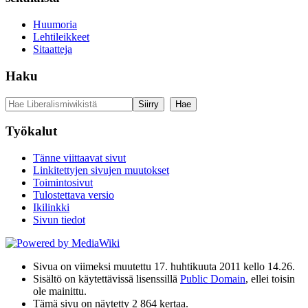
Huumoria
Lehtileikkeet
Sitaatteja
Haku
Työkalut
Tänne viittaavat sivut
Linkitettyjen sivujen muutokset
Toimintosivut
Tulostettava versio
Ikilinkki
Sivun tiedot
Sivua on viimeksi muutettu 17. huhtikuuta 2011 kello 14.26.
Sisältö on käytettävissä lisenssillä
Public Domain
, ellei toisin
ole mainittu.
Tämä sivu on näytetty 2 864 kertaa.