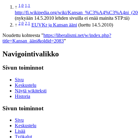
1,0
1,1
↑
http://fi.wikipedia.org/wiki/Kansan_%C3%A4%C3%A4ni_(20
(nykyään 14.5.2010 lehden sivuilla ei enää mainita STP:tä)
2,0
2,1
↑
EUVKr ja Kansan ääni
(luettu 14.5.2010)
Noudettu kohteesta ”
https://liberalismi.net/w/index.php?
title=Kansan_ääni&oldid=2083
”
Navigointivalikko
Sivun toiminnot
Sivu
Keskustelu
Näytä wikiteksti
Historia
Sivun toiminnot
Sivu
Keskustelu
Lisää
Työkalut