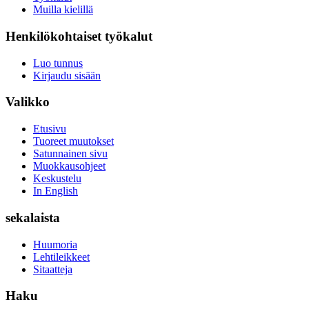
Muilla kielillä
Henkilökohtaiset työkalut
Luo tunnus
Kirjaudu sisään
Valikko
Etusivu
Tuoreet muutokset
Satunnainen sivu
Muokkausohjeet
Keskustelu
In English
sekalaista
Huumoria
Lehtileikkeet
Sitaatteja
Haku