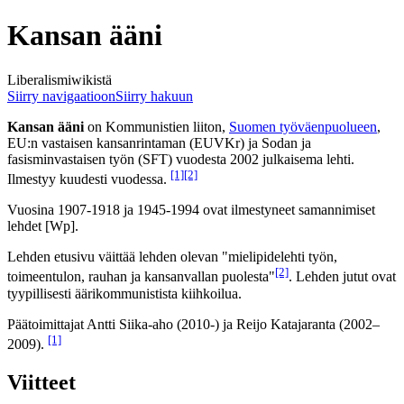
Kansan ääni
Liberalismiwikistä
Siirry navigaatioon
Siirry hakuun
Kansan ääni
on Kommunistien liiton,
Suomen työväenpuolueen
,
EU:n vastaisen kansanrintaman (EUVKr) ja Sodan ja
fasisminvastaisen työn (SFT) vuodesta 2002 julkaisema lehti.
[1]
[2]
Ilmestyy kuudesti vuodessa.
Vuosina 1907-1918 ja 1945-1994 ovat ilmestyneet samannimiset
lehdet [Wp].
Lehden etusivu väittää lehden olevan "mielipidelehti työn,
[2]
toimeentulon, rauhan ja kansanvallan puolesta"
. Lehden jutut ovat
tyypillisesti äärikommunistista kiihkoilua.
Päätoimittajat Antti Siika-aho (2010-) ja Reijo Katajaranta (2002–
[1]
2009).
Viitteet