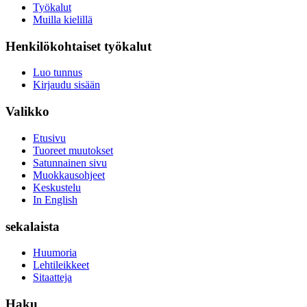
Työkalut
Muilla kielillä
Henkilökohtaiset työkalut
Luo tunnus
Kirjaudu sisään
Valikko
Etusivu
Tuoreet muutokset
Satunnainen sivu
Muokkausohjeet
Keskustelu
In English
sekalaista
Huumoria
Lehtileikkeet
Sitaatteja
Haku