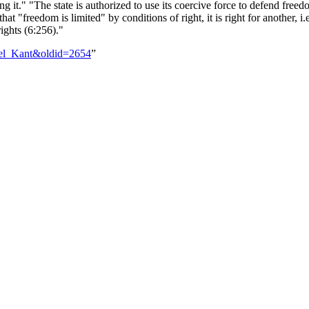
g it." "The state is authorized to use its coercive force to defend freed
at "freedom is limited" by conditions of right, it is right for another, i.e
rights (6:256)."
nuel_Kant&oldid=2654
”