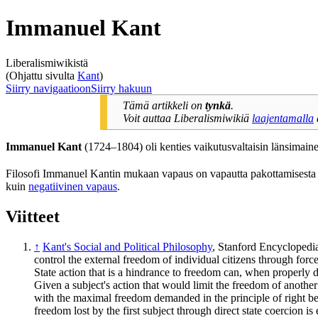
Immanuel Kant
Liberalismiwikistä
(Ohjattu sivulta
Kant
)
Siirry navigaatioon
Siirry hakuun
Tämä artikkeli on
tynkä
.
Voit auttaa Liberalismiwikiä
laajentamalla
Immanuel Kant
(1724–1804) oli kenties vaikutusvaltaisin länsimainen
Filosofi
Immanuel Kantin
mukaan vapaus on vapautta pakottamisesta ja
kuin
negatiivinen vapaus
.
Viitteet
↑
Kant's Social and Political Philosophy
, Stanford Encyclopedia
control the external freedom of individual citizens through force
State action that is a hindrance to freedom can, when properly d
Given a subject's action that would limit the freedom of another
with the maximal freedom demanded in the principle of right b
freedom lost by the first subject through direct state coercion i