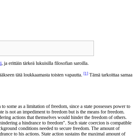
i
, ja erittäin tärkeä lukuisilla filosofian saroilla.
[1]
ääkseen tätä loukkaamasta toisten vapautta.
Tämä tarkoittaa samaa
to some as a limitation of freedom, since a state possesses power to
state is not an impediment to freedom but is the means for freedom.
ndering actions that themselves would hinder the freedom of others.
 "hindering a hindrance to freedom". Such state coercion is compatible
background conditions needed to secure freedom. The amount of
ndrance to his actions. State action sustains the maximal amount of