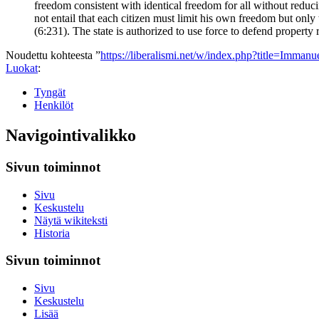
freedom consistent with identical freedom for all without reducin
not entail that each citizen must limit his own freedom but only th
(6:231). The state is authorized to use force to defend property 
Noudettu kohteesta ”
https://liberalismi.net/w/index.php?title=Imma
Luokat
:
Tyngät
Henkilöt
Navigointivalikko
Sivun toiminnot
Sivu
Keskustelu
Näytä wikiteksti
Historia
Sivun toiminnot
Sivu
Keskustelu
Lisää