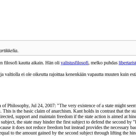
artikkelia.
 filosofi kautta aikain. Hän oli
valistusfilosofi
, melko puhdas
libertarist
 valtiolla ei ole oikeutta rajoittaa kenenkään vapautta muuten kuin est
 of Philosophy, Jul 24, 2007: "The very existence of a state might seem 
. This is the basic claim of anarchism. Kant holds in contrast that the 
irected, support and maintain freedom if the state action is aimed at hi
 subject, the state may hinder the first subject to defend the second by
ecause it does not reduce freedom but instead provides the necessary 
s equal to the amount gained by the second subject through lifting the hi