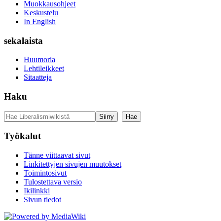
Muokkausohjeet
Keskustelu
In English
sekalaista
Huumoria
Lehtileikkeet
Sitaatteja
Haku
Työkalut
Tänne viittaavat sivut
Linkitettyjen sivujen muutokset
Toimintosivut
Tulostettava versio
Ikilinkki
Sivun tiedot