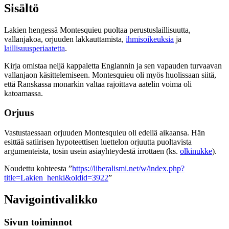
Sisältö
Lakien hengessä Montesquieu puoltaa perustuslaillisuutta,
vallanjakoa, orjuuden lakkauttamista,
ihmisoikeuksia
ja
laillisuusperiaatetta
.
Kirja omistaa neljä kappaletta Englannin ja sen vapauden turvaavan
vallanjaon käsittelemiseen. Montesquieu oli myös huolissaan siitä,
että Ranskassa monarkin valtaa rajoittava aatelin voima oli
katoamassa.
Orjuus
Vastustaessaan orjuuden Montesquieu oli edellä aikaansa. Hän
esittää satiirisen hypoteettisen luettelon orjuutta puoltavista
argumenteista, tosin usein asiayhteydestä irrottaen (ks.
olkinukke
).
Noudettu kohteesta ”
https://liberalismi.net/w/index.php?
title=Lakien_henki&oldid=3922
”
Navigointivalikko
Sivun toiminnot