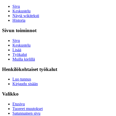
Sivu
Keskustelu
Näytä wikiteksti
Historia
Sivun toiminnot
Sivu
Keskustelu
Lisää
Työkalut
Muilla kielillä
Henkilökohtaiset työkalut
Luo tunnus
Kirjaudu sisään
Valikko
Etusivu
Tuoreet muutokset
Satunnainen sivu