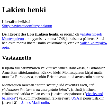
Lakien henki
Liberalismiwikistä
Siirry navigaatioon
Siirry hakuun
De l'Esprit des Lois
(
Lakien henki
, ei suom.) oli
valistusfilosofi
Montesquieun
anonyymisti vuonna 1748 julkaisema pääteos. Siinä
hän esitti monia liberalismiin vaikuttaneita, etenkin
vallan kolmijako-
opin
.
Vastaanotto
Kirjasta tuli äärimmäisen vaikutusvaltainen Ranskassa ja Britannian
Amerikan-siirtokunnissa. Kirkko kielsi Montesquieun kirjat mutta
muualla Euroopassa, etenkin Britanniassa, niitä arvostettiin suuresti.
Montesquen mukaan "
hallitusvalta pitää rakentaa siten, että
yhdenkään ihmisen ei tarvitse pelätä toista
", ja tämä ja hänen
esittämänsä tarkka vallan ositus ja osien tasapainotus ("
checks and
balances
") vaikutti myöhemmin ratkaisevasti
USA
:n perustuslakiin
ja sen isään,
James Madisoniin
.