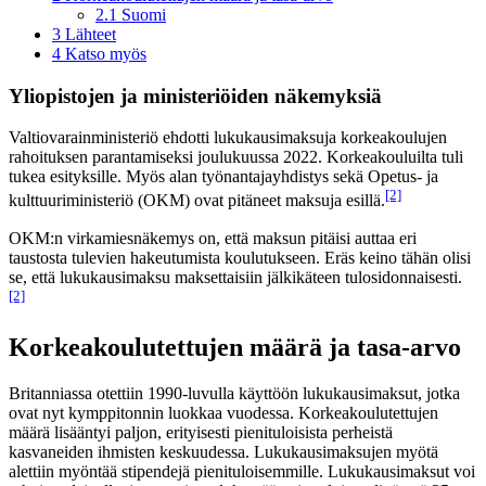
2.1
Suomi
3
Lähteet
4
Katso myös
Yliopistojen ja ministeriöiden näkemyksiä
Valtiovarainministeriö ehdotti lukukausimaksuja korkeakoulujen
rahoituksen parantamiseksi joulukuussa 2022. Korkeakouluilta tuli
tukea esityksille. Myös alan työnantajayhdistys sekä Opetus- ja
[2]
kulttuuriministeriö (OKM) ovat pitäneet maksuja esillä.
OKM:n virkamiesnäkemys on, että maksun pitäisi auttaa eri
taustosta tulevien hakeutumista koulutukseen. Eräs keino tähän olisi
se, että lukukausimaksu maksettaisiin jälkikäteen tulosidonnaisesti.
[2]
Korkeakoulutettujen määrä ja tasa-arvo
Britanniassa otettiin 1990-luvulla käyttöön lukukausimaksut, jotka
ovat nyt kymppitonnin luokkaa vuodessa. Korkeakoulutettujen
määrä lisääntyi paljon, erityisesti pienituloisista perheistä
kasvaneiden ihmisten keskuudessa. Lukukausimaksujen myötä
alettiin myöntää stipendejä pienituloisemmille. Lukukausimaksut voi