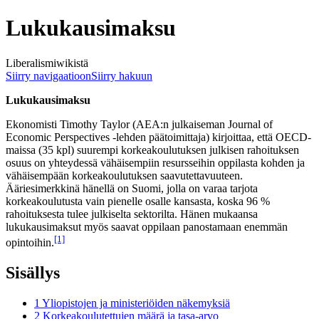
Lukukausimaksu
Liberalismiwikistä
Siirry navigaatioon
Siirry hakuun
Lukukausimaksu
Ekonomisti Timothy Taylor (AEA:n julkaiseman Journal of
Economic Perspectives -lehden päätoimittaja) kirjoittaa, että OECD-
maissa (35 kpl) suurempi korkeakoulutuksen julkisen rahoituksen
osuus on yhteydessä vähäisempiin resursseihin oppilasta kohden ja
vähäisempään korkeakoulutuksen saavutettavuuteen.
Ääriesimerkkinä hänellä on Suomi, jolla on varaa tarjota
korkeakoulutusta vain pienelle osalle kansasta, koska 96 %
rahoituksesta tulee julkiselta sektorilta. Hänen mukaansa
lukukausimaksut myös saavat oppilaan panostamaan enemmän
[1]
opintoihin.
Sisällys
1
Yliopistojen ja ministeriöiden näkemyksiä
2
Korkeakoulutettujen määrä ja tasa-arvo