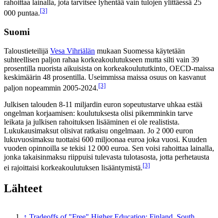
rahoittaa lainalla, jota tarvitsee lyhentää vain tulojen ylittäessä 25
[3]
000 puntaa.
Suomi
Taloustieteilijä
Vesa Vihriälän
mukaan Suomessa käytetään
suhteellisen paljon rahaa korkeakoulutukseen mutta silti vain 39
prosentilla nuorista aikuisista on korkeakoulututkinto, OECD-maissa
keskimäärin 48 prosentilla. Useimmissa maissa osuus on kasvanut
[3]
paljon nopeammin 2005-2024.
Julkisen talouden 8-11 miljardin euron sopeutustarve uhkaa estää
ongelman korjaamisen: koulutuksesta olisi pikemminkin tarve
leikata ja julkisen rahoituksen lisääminen ei ole realistista.
Lukukausimaksut olisivat ratkaisu ongelmaan. Jo 2 000 euron
lukuvuosimaksu tuottaisi 600 miljoonaa euroa joka vuosi. Kuuden
vuoden opinnoilla se tekisi 12 000 euroa. Sen voisi rahoittaa lainalla,
jonka takaisinmaksu riippuisi tulevasta tulotasosta, jotta perhetausta
[3]
ei rajoittaisi korkeakoulutuksen lisääntymistä.
Lähteet
↑
Tradeoffs of "Free" Higher Education: Finland, South