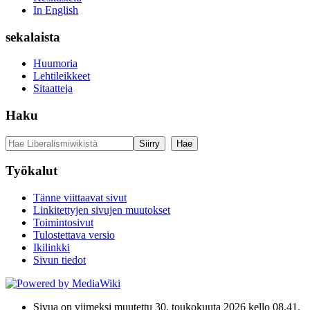
In English
sekalaista
Huumoria
Lehtileikkeet
Sitaatteja
Haku
Työkalut
Tänne viittaavat sivut
Linkitettyjen sivujen muutokset
Toimintosivut
Tulostettava versio
Ikilinkki
Sivun tiedot
Sivua on viimeksi muutettu 30. toukokuuta 2026 kello 08.41.