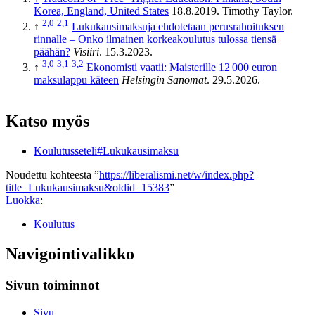
Korea, England, United States
18.8.2019. Timothy Taylor.
2,0
2,1
↑
Lukukausimaksuja ehdotetaan perusrahoituksen
rinnalle – Onko ilmainen korkeakoulutus tulossa tiensä
päähän?
Visiiri
. 15.3.2023.
3,0
3,1
3,2
↑
Ekonomisti vaatii: Maisterille 12 000 euron
maksu­lappu käteen
Helsingin Sanomat
. 29.5.2026.
Katso myös
Koulutusseteli#Lukukausimaksu
Noudettu kohteesta ”
https://liberalismi.net/w/index.php?
title=Lukukausimaksu&oldid=15383
”
Luokka
:
Koulutus
Navigointivalikko
Sivun toiminnot
Sivu