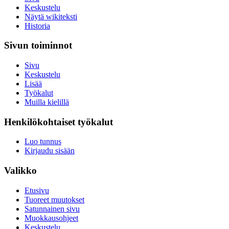
Keskustelu
Näytä wikiteksti
Historia
Sivun toiminnot
Sivu
Keskustelu
Lisää
Työkalut
Muilla kielillä
Henkilökohtaiset työkalut
Luo tunnus
Kirjaudu sisään
Valikko
Etusivu
Tuoreet muutokset
Satunnainen sivu
Muokkausohjeet
Keskustelu