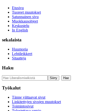
Etusivu
Tuoreet muutokset
Satunnainen sivu
Muokkausohjeet
Keskustelu
In English
sekalaista
Huumoria
Lehtileikkeet
Sitaatteja
Haku
Työkalut
Tänne viittaavat sivut
Linkitettyjen sivujen muutokset
Toimintosivut
Tulostettava versio