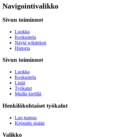
Navigointivalikko
Sivun toiminnot
Luokka
Keskustelu
Näytä wikiteksti
Historia
Sivun toiminnot
Luokka
Keskustelu
Lisää
Työkalut
Muilla kielillä
Henkilökohtaiset työkalut
Luo tunnus
Kirjaudu sisään
Valikko