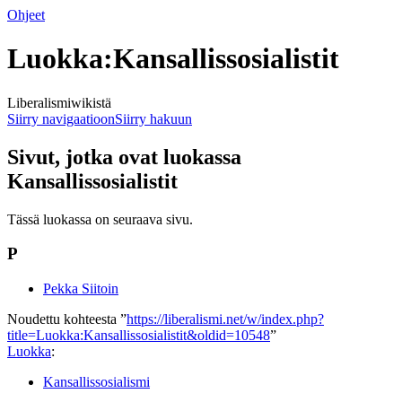
Ohjeet
Luokka:Kansallissosialistit
Liberalismiwikistä
Siirry navigaatioon
Siirry hakuun
Sivut, jotka ovat luokassa
Kansallissosialistit
Tässä luokassa on seuraava sivu.
P
Pekka Siitoin
Noudettu kohteesta ”
https://liberalismi.net/w/index.php?
title=Luokka:Kansallissosialistit&oldid=10548
”
Luokka
:
Kansallissosialismi