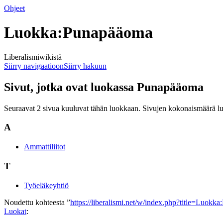
Ohjeet
Luokka:Punapääoma
Liberalismiwikistä
Siirry navigaatioon
Siirry hakuun
Sivut, jotka ovat luokassa Punapääoma
Seuraavat 2 sivua kuuluvat tähän luokkaan. Sivujen kokonaismäärä l
A
Ammattiliitot
T
Työeläkeyhtiö
Noudettu kohteesta ”
https://liberalismi.net/w/index.php?title=Luo
Luokat
: