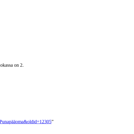
uokassa on 2.
kka:Punapääoma&oldid=12305
”