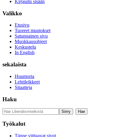
Kirjaudu sisään
Valikko
Etusivu
Tuoreet muutokset
Satunnainen sivu
Muokkausohjeet
Keskustelu
In English
sekalaista
Huumoria
Lehtileikkeet
Sitaatteja
Haku
Työkalut
Tänne viittaavat sivut