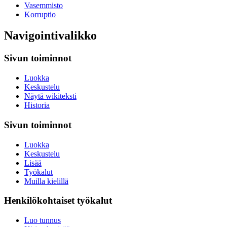
Vasemmisto
Korruptio
Navigointivalikko
Sivun toiminnot
Luokka
Keskustelu
Näytä wikiteksti
Historia
Sivun toiminnot
Luokka
Keskustelu
Lisää
Työkalut
Muilla kielillä
Henkilökohtaiset työkalut
Luo tunnus