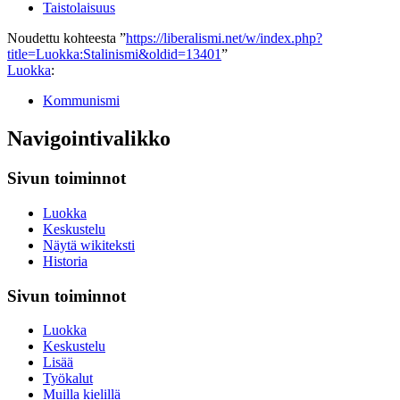
Taistolaisuus
Noudettu kohteesta ”
https://liberalismi.net/w/index.php?
title=Luokka:Stalinismi&oldid=13401
”
Luokka
:
Kommunismi
Navigointivalikko
Sivun toiminnot
Luokka
Keskustelu
Näytä wikiteksti
Historia
Sivun toiminnot
Luokka
Keskustelu
Lisää
Työkalut
Muilla kielillä