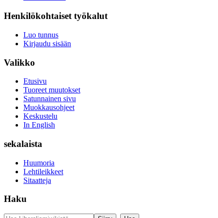
Henkilökohtaiset työkalut
Luo tunnus
Kirjaudu sisään
Valikko
Etusivu
Tuoreet muutokset
Satunnainen sivu
Muokkausohjeet
Keskustelu
In English
sekalaista
Huumoria
Lehtileikkeet
Sitaatteja
Haku