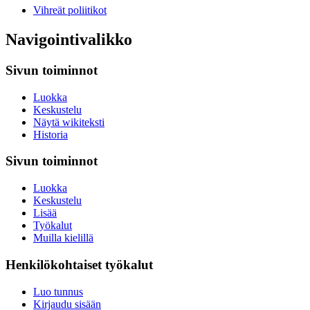
Vihreät poliitikot
Navigointivalikko
Sivun toiminnot
Luokka
Keskustelu
Näytä wikiteksti
Historia
Sivun toiminnot
Luokka
Keskustelu
Lisää
Työkalut
Muilla kielillä
Henkilökohtaiset työkalut
Luo tunnus
Kirjaudu sisään