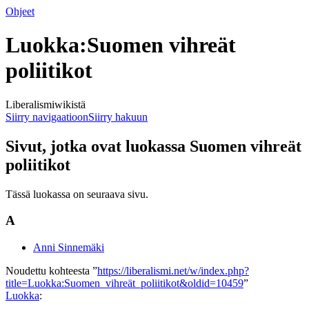
Ohjeet
Luokka:Suomen vihreät
poliitikot
Liberalismiwikistä
Siirry navigaatioon
Siirry hakuun
Sivut, jotka ovat luokassa Suomen vihreät
poliitikot
Tässä luokassa on seuraava sivu.
A
Anni Sinnemäki
Noudettu kohteesta ”
https://liberalismi.net/w/index.php?
title=Luokka:Suomen_vihreät_poliitikot&oldid=10459
”
Luokka
: