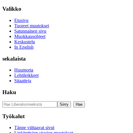
Valikko
Etusivu
Tuoreet muutokset
Satunnainen sivu
Muokkausohjeet
Keskustelu
In English
sekalaista
Huumoria
Lehtileikkeet
Sitaatteja
Haku
Työkalut
Tänne viittaavat sivut
Linkitettyjen sivujen muutokset