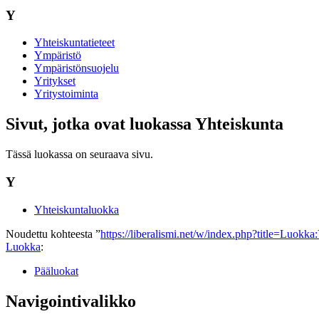
Y
Yhteiskuntatieteet
Ympäristö
Ympäristönsuojelu
Yritykset
Yritystoiminta
Sivut, jotka ovat luokassa Yhteiskunta
Tässä luokassa on seuraava sivu.
Y
Yhteiskuntaluokka
Noudettu kohteesta ”
https://liberalismi.net/w/index.php?title=Luok
Luokka
:
Pääluokat
Navigointivalikko