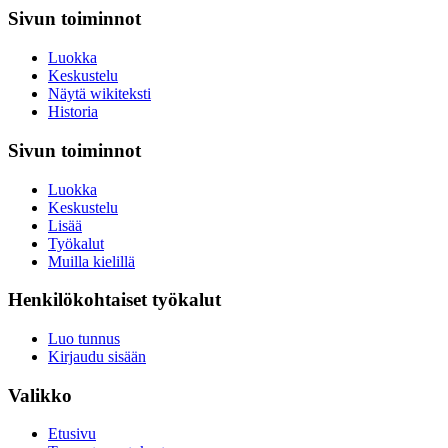
Sivun toiminnot
Luokka
Keskustelu
Näytä wikiteksti
Historia
Sivun toiminnot
Luokka
Keskustelu
Lisää
Työkalut
Muilla kielillä
Henkilökohtaiset työkalut
Luo tunnus
Kirjaudu sisään
Valikko
Etusivu