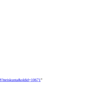
ka:Yhteiskunta&oldid=10671
”