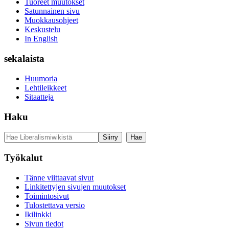
Tuoreet muutokset
Satunnainen sivu
Muokkausohjeet
Keskustelu
In English
sekalaista
Huumoria
Lehtileikkeet
Sitaatteja
Haku
Työkalut
Tänne viittaavat sivut
Linkitettyjen sivujen muutokset
Toimintosivut
Tulostettava versio
Ikilinkki
Sivun tiedot