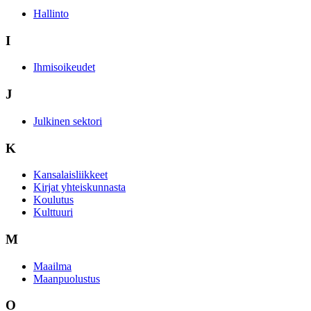
Hallinto
I
Ihmisoikeudet
J
Julkinen sektori
K
Kansalaisliikkeet
Kirjat yhteiskunnasta
Koulutus
Kulttuuri
M
Maailma
Maanpuolustus
O