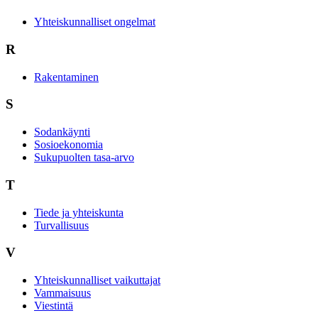
Yhteiskunnalliset ongelmat
R
Rakentaminen
S
Sodankäynti
Sosioekonomia
Sukupuolten tasa-arvo
T
Tiede ja yhteiskunta
Turvallisuus
V
Yhteiskunnalliset vaikuttajat
Vammaisuus
Viestintä