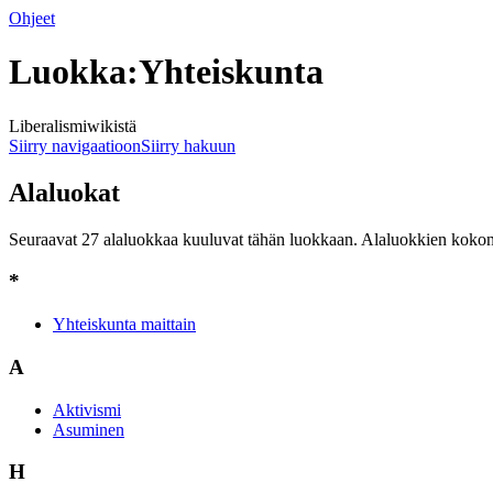
Ohjeet
Luokka:Yhteiskunta
Liberalismiwikistä
Siirry navigaatioon
Siirry hakuun
Alaluokat
Seuraavat 27 alaluokkaa kuuluvat tähän luokkaan. Alaluokkien kokon
*
Yhteiskunta maittain
A
Aktivismi
Asuminen
H