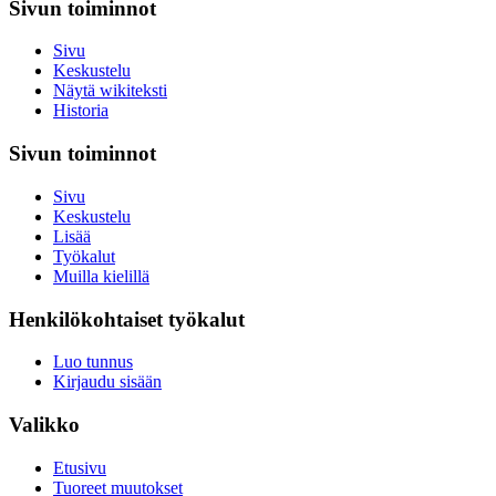
Sivun toiminnot
Sivu
Keskustelu
Näytä wikiteksti
Historia
Sivun toiminnot
Sivu
Keskustelu
Lisää
Työkalut
Muilla kielillä
Henkilökohtaiset työkalut
Luo tunnus
Kirjaudu sisään
Valikko
Etusivu
Tuoreet muutokset