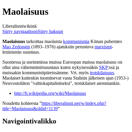
Maolaisuus
Liberalismiwikistä
Siirry navigaatioon
Siirry hakuun
Maolaisuus
tarkoittaa maolaista
kommunismia
Kiinan puhemies
Mao Zedongin
(1893–1976) ajatuksiin perustuva
marxismi
-
leninismin suuntaus.
Suomessa ja useimmissa muissa Euroopan maissa maolaisuus on
ollut aina vähemmistösuuntaus kuten nykyisessäkin
SKP
:ssä ja
muissakin kommunistipiireissämme. Vrt. myös
trotskilaisuus
.
Maolaiset kuitenkin tuomitsevat vasta Stalinin jälkeisen ajan (1953-)
Neuvostoliiton "valtiokapitalistiseksi", trotskilaiset aiemmankin.
http://fi.wikipedia.org/wiki/Maolaisuus
Noudettu kohteesta ”
https://liberalismi.net/w/index.php?
title=Maolaisuus&oldid=1139
”
Navigointivalikko