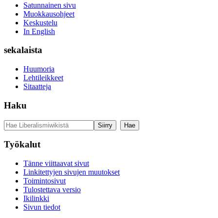
Satunnainen sivu
Muokkausohjeet
Keskustelu
In English
sekalaista
Huumoria
Lehtileikkeet
Sitaatteja
Haku
Työkalut
Tänne viittaavat sivut
Linkitettyjen sivujen muutokset
Toimintosivut
Tulostettava versio
Ikilinkki
Sivun tiedot