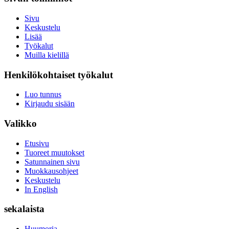
Sivu
Keskustelu
Lisää
Työkalut
Muilla kielillä
Henkilökohtaiset työkalut
Luo tunnus
Kirjaudu sisään
Valikko
Etusivu
Tuoreet muutokset
Satunnainen sivu
Muokkausohjeet
Keskustelu
In English
sekalaista
Huumoria