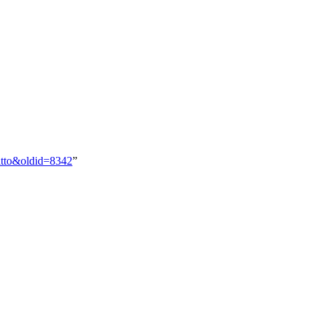
liitto&oldid=8342
”