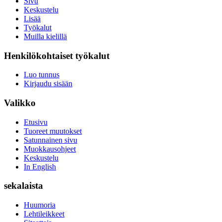
Sivu
Keskustelu
Lisää
Työkalut
Muilla kielillä
Henkilökohtaiset työkalut
Luo tunnus
Kirjaudu sisään
Valikko
Etusivu
Tuoreet muutokset
Satunnainen sivu
Muokkausohjeet
Keskustelu
In English
sekalaista
Huumoria
Lehtileikkeet