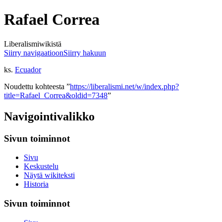
Rafael Correa
Liberalismiwikistä
Siirry navigaatioon
Siirry hakuun
ks.
Ecuador
Noudettu kohteesta ”
https://liberalismi.net/w/index.php?
title=Rafael_Correa&oldid=7348
”
Navigointivalikko
Sivun toiminnot
Sivu
Keskustelu
Näytä wikiteksti
Historia
Sivun toiminnot