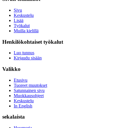
Sivu
Keskustelu
Lisää
Työkalut
Muilla kielillä
Henkilökohtaiset työkalut
Luo tunnus
Kirjaudu sisään
Valikko
Etusivu
Tuoreet muutokset
Satunnainen sivu
Muokkausohjeet
Keskustelu
In English
sekalaista
Huumoria