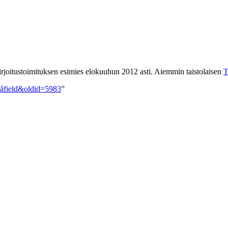
rjoitustoimituksen esimies elokuuhun 2012 asti. Aiemmin taistolaisen
T
Blåfield&oldid=5983
”