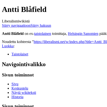
Antti Blåfield
Liberalismiwikistä
Siirry navigaatioon
Siirry hakuun
Antti Blåfield
on ex-
taistolainen
toimittaja,
Helsingin Sanomien
pääki
Noudettu kohteesta ”
https://liberalismi.net/w/index.php?title=Antti_
Luokka
:
Taistolaiset
Navigointivalikko
Sivun toiminnot
Sivu
Keskustelu
Näytä wikiteksti
Historia
Sivun toiminnot