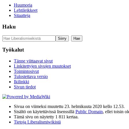
Huumoria
Lehtileikkeet
Sitaatteja
Haku
Työkalut
Tänne viittaavat sivut
Linkitettyjen sivujen muutokset
Toimintosivut
Tulostettava versio
Ikilinkki
Sivun tiedot
Sivua on viimeksi muutettu 23. helmikuuta 2020 kello 12.53.
Sisältö on käytettävissä lisenssillä
Public Domain
, ellei toisin o
Tämä sivu on näytetty 1 811 kertaa.
Tietoja Liberalismiwikistä