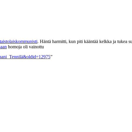
taistolaiskommunisti
. Häntä harmitti, kun piti kääntää kelkka ja tuke
aan
homoja oli vainottu
-Juhani_Tennilä&oldid=12975
”