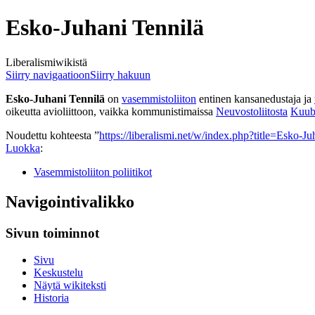
Esko-Juhani Tennilä
Liberalismiwikistä
Siirry navigaatioon
Siirry hakuun
Esko-Juhani Tennilä
on
vasemmistoliiton
entinen kansanedustaja ja
oikeutta avioliittoon, vaikka kommunistimaissa
Neuvostoliitosta
Kuub
Noudettu kohteesta ”
https://liberalismi.net/w/index.php?title=Esko
Luokka
:
Vasemmistoliiton poliitikot
Navigointivalikko
Sivun toiminnot
Sivu
Keskustelu
Näytä wikiteksti
Historia