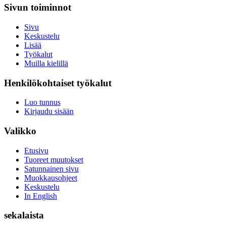
Sivun toiminnot
Sivu
Keskustelu
Lisää
Työkalut
Muilla kielillä
Henkilökohtaiset työkalut
Luo tunnus
Kirjaudu sisään
Valikko
Etusivu
Tuoreet muutokset
Satunnainen sivu
Muokkausohjeet
Keskustelu
In English
sekalaista