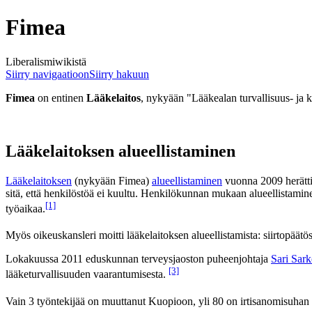
Fimea
Liberalismiwikistä
Siirry navigaatioon
Siirry hakuun
Fimea
on entinen
Lääkelaitos
, nykyään "Lääkealan turvallisuus- ja
Lääkelaitoksen alueellistaminen
Lääkelaitoksen
(nykyään Fimea)
alueellistaminen
vuonna 2009 herätti 
sitä, että henkilöstöä ei kuultu. Henkilökunnan mukaan alueellistaminen
[1]
työaikaa.
Myös oikeuskansleri moitti lääkelaitoksen alueellistamista: siirtopäätös
Lokakuussa 2011 eduskunnan terveysjaoston puheenjohtaja
Sari Sar
[3]
lääketurvallisuuden vaarantumisesta.
Vain 3 työntekijää on muuttanut Kuopioon, yli 80 on irtisanomisuhan a