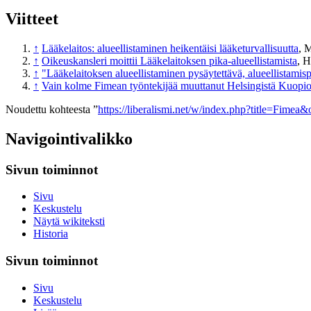
Viitteet
↑
Lääkelaitos: alueellistaminen heikentäisi lääketurvallisuutta
, 
↑
Oikeuskansleri moittii Lääkelaitoksen pika-alueellistamista
, 
↑
"Lääkelaitoksen alueellistaminen pysäytettävä, alueellistamisp
↑
Vain kolme Fimean työntekijää muuttanut Helsingistä Kuopi
Noudettu kohteesta ”
https://liberalismi.net/w/index.php?title=Fimea
Navigointivalikko
Sivun toiminnot
Sivu
Keskustelu
Näytä wikiteksti
Historia
Sivun toiminnot
Sivu
Keskustelu