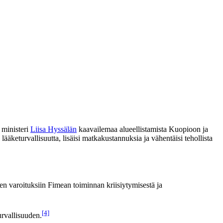
 ministeri
Liisa Hyssälän
kaavailemaa alueellistamista Kuopioon ja
ääketurvallisuutta, lisäisi matkakustannuksia ja vähentäisi tehollista
den varoituksiin Fimean toiminnan kriisiytymisestä ja
[4]
urvallisuuden.