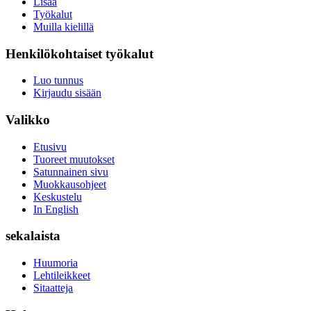
Lisää
Työkalut
Muilla kielillä
Henkilökohtaiset työkalut
Luo tunnus
Kirjaudu sisään
Valikko
Etusivu
Tuoreet muutokset
Satunnainen sivu
Muokkausohjeet
Keskustelu
In English
sekalaista
Huumoria
Lehtileikkeet
Sitaatteja