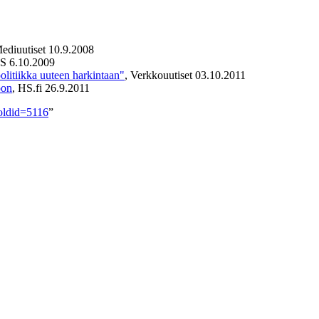
Mediuutiset 10.9.2008
HS 6.10.2009
olitiikka uuteen harkintaan"
, Verkkouutiset 03.10.2011
oon
, HS.fi 26.9.2011
&oldid=5116
”