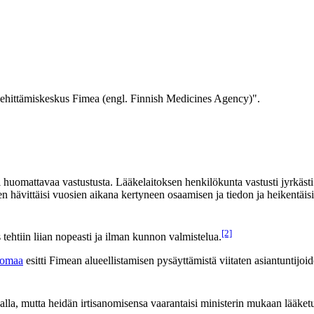
 kehittämiskeskus Fimea (engl. Finnish Medicines Agency)".
huomattavaa vastustusta. Lääkelaitoksen henkilökunta vastusti jyrkästi
 hävittäisi vuosien aikana kertyneen osaamisen ja tiedon ja heikentäisi l
[2]
 tehtiin liian nopeasti ja ilman kunnon valmistelua.
komaa
esitti Fimean alueellistamisen pysäyttämistä viitaten asiantuntijoi
lla, mutta heidän irtisanomisensa vaarantaisi ministerin mukaan lääket