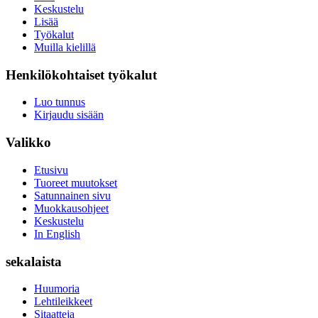
Keskustelu
Lisää
Työkalut
Muilla kielillä
Henkilökohtaiset työkalut
Luo tunnus
Kirjaudu sisään
Valikko
Etusivu
Tuoreet muutokset
Satunnainen sivu
Muokkausohjeet
Keskustelu
In English
sekalaista
Huumoria
Lehtileikkeet
Sitaatteja