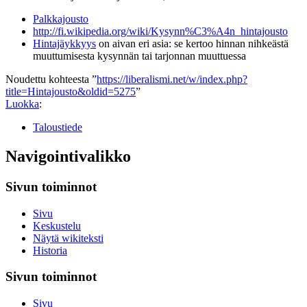
Palkkajousto
http://fi.wikipedia.org/wiki/Kysynn%C3%A4n_hintajousto
Hintajäykkyys
on aivan eri asia: se kertoo hinnan nihkeästä
muuttumisesta kysynnän tai tarjonnan muuttuessa
Noudettu kohteesta ”
https://liberalismi.net/w/index.php?
title=Hintajousto&oldid=5275
”
Luokka
:
Taloustiede
Navigointivalikko
Sivun toiminnot
Sivu
Keskustelu
Näytä wikiteksti
Historia
Sivun toiminnot
Sivu