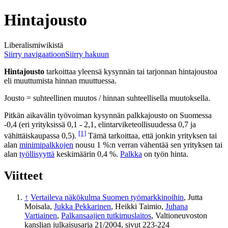
Hintajousto
Liberalismiwikistä
Siirry navigaatioon
Siirry hakuun
Hintajousto
tarkoittaa yleensä kysynnän tai tarjonnan hintajoustoa
eli muuttumista hinnan muuttuessa.
Jousto = suhteellinen muutos / hinnan suhteellisella muutoksella.
Pitkän aikavälin työvoiman kysynnän palkkajousto on Suomessa
-0,4 (eri yrityksissä 0,1 - 2,1, elintarviketeollisuudessa 0,7 ja
[1]
vähittäiskaupassa 0,5).
Tämä tarkoittaa, että jonkin yrityksen tai
alan
minimipalkkojen
nousu 1 %:n verran vähentää sen yrityksen tai
alan
työllisyyttä
keskimäärin 0,4 %.
Palkka
on työn hinta.
Viitteet
↑
Vertaileva näkökulma Suomen työmarkkinoihin
, Jutta
Moisala,
Jukka Pekkarinen
, Heikki Taimio,
Juhana
Vartiainen
,
Palkansaajien tutkimuslaitos
, Valtioneuvoston
kanslian julkaisusarja 21/2004, sivut 223-224