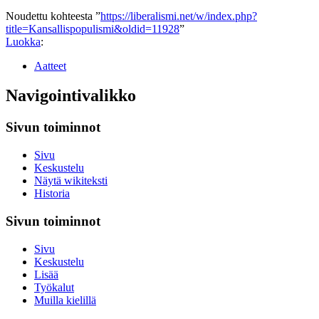
Noudettu kohteesta ”
https://liberalismi.net/w/index.php?
title=Kansallispopulismi&oldid=11928
”
Luokka
:
Aatteet
Navigointivalikko
Sivun toiminnot
Sivu
Keskustelu
Näytä wikiteksti
Historia
Sivun toiminnot
Sivu
Keskustelu
Lisää
Työkalut
Muilla kielillä