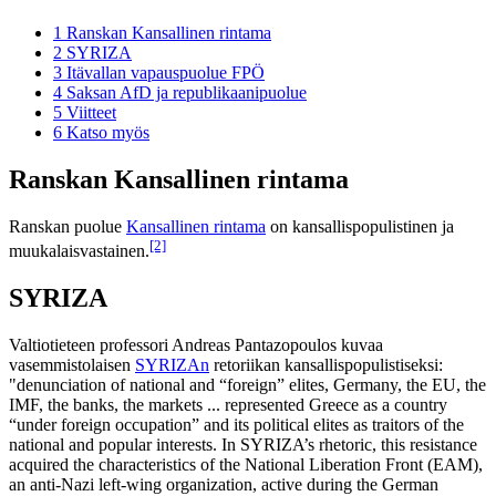
1
Ranskan Kansallinen rintama
2
SYRIZA
3
Itävallan vapauspuolue FPÖ
4
Saksan AfD ja republikaanipuolue
5
Viitteet
6
Katso myös
Ranskan Kansallinen rintama
Ranskan puolue
Kansallinen rintama
on kansallispopulistinen ja
[2]
muukalaisvastainen.
SYRIZA
Valtiotieteen professori Andreas Pantazopoulos kuvaa
vasemmistolaisen
SYRIZAn
retoriikan kansallispopulistiseksi:
"denunciation of national and “foreign” elites, Germany, the EU, the
IMF, the banks, the markets ... represented Greece as a country
“under foreign occupation” and its political elites as traitors of the
national and popular interests. In SYRIZA’s rhetoric, this resistance
acquired the characteristics of the National Liberation Front (EAM),
an anti-Nazi left-wing organization, active during the German