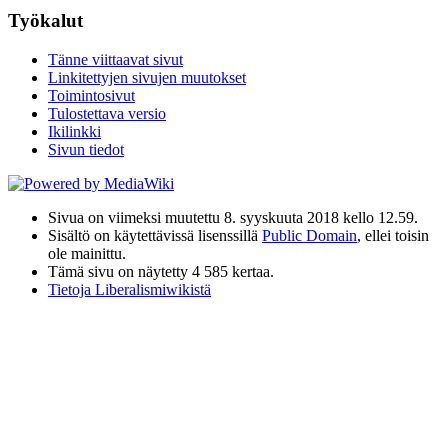
Työkalut
Tänne viittaavat sivut
Linkitettyjen sivujen muutokset
Toimintosivut
Tulostettava versio
Ikilinkki
Sivun tiedot
Sivua on viimeksi muutettu 8. syyskuuta 2018 kello 12.59.
Sisältö on käytettävissä lisenssillä
Public Domain
, ellei toisin
ole mainittu.
Tämä sivu on näytetty 4 585 kertaa.
Tietoja Liberalismiwikistä