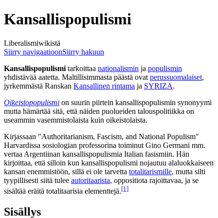
Kansallispopulismi
Liberalismiwikistä
Siirry navigaatioon
Siirry hakuun
Kansallispopulismi
tarkoittaa
nationalismin
ja
populismin
yhdistävää aatetta. Maltillisimmasta päästä ovat
perussuomalaiset
,
jyrkemmästä Ranskan
Kansallinen rintama
ja
SYRIZA
.
Oikeistopopulismi
on suurin piirtein kansallispopulismin synonyymi
mutta hämärtää sitä, että näiden puolueiden talouspolitiikka on
useammin vasemmistolaista kuin oikeistolaista.
Kirjassaan "Authoritarianism, Fascism, and National Populism"
Harvardissa sosiologian professorina toiminut Gino Germani mm.
vertaa Argentiinan kansallispopulismia Italian fasismiin. Hän
kirjoittaa, että silloin kun kansallispopulismi nojautuu alaluokkaiseen
kansan enemmistöön, sillä ei ole tarvetta
totalitarismille
, mutta silti
tyypillisesti siitä tulee
autoritaarista
, oppositiota rajoittavaa, ja se
[1]
sisältää eräitä totalitaarisia elementtejä.
Sisällys