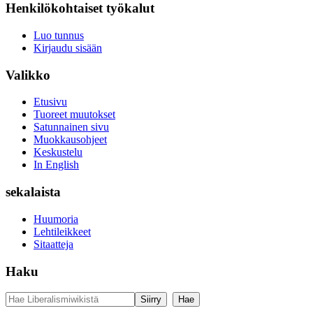
Henkilökohtaiset työkalut
Luo tunnus
Kirjaudu sisään
Valikko
Etusivu
Tuoreet muutokset
Satunnainen sivu
Muokkausohjeet
Keskustelu
In English
sekalaista
Huumoria
Lehtileikkeet
Sitaatteja
Haku