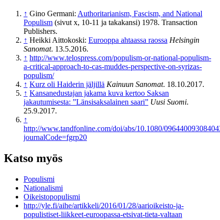
↑
Gino Germani:
Authoritarianism, Fascism, and National
Populism
(sivut x, 10-11 ja takakansi) 1978. Transaction
Publishers.
↑
Heikki Aittokoski:
Eurooppa ahtaassa raossa
Helsingin
Sanomat
. 13.5.2016.
↑
http://www.telospress.com/populism-or-national-populism-
a-critical-approach-to-cas-muddes-perspective-on-syrizas-
populism/
↑
Kurz oli Haiderin jäljillä
Kainuun Sanomat
. 18.10.2017.
↑
Kansanedustajan jakama kuva kertoo Saksan
jakautumisesta: ”Länsisaksalainen saari”
Uusi Suomi
.
25.9.2017.
↑
http://www.tandfonline.com/doi/abs/10.1080/0964400930840
journalCode=fgrp20
Katso myös
Populismi
Nationalismi
Oikeistopopulismi
http://yle.fi/aihe/artikkeli/2016/01/28/aarioikeisto-ja-
populistiset-liikkeet-euroopassa-etsivat-tieta-valtaan