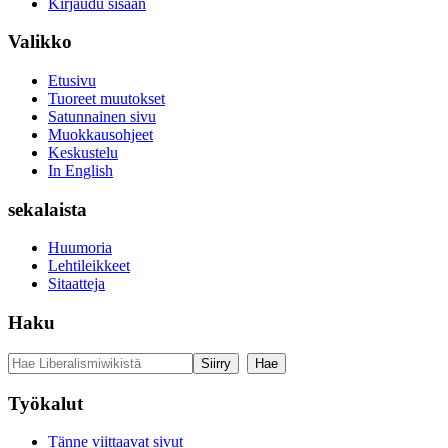
Kirjaudu sisään
Valikko
Etusivu
Tuoreet muutokset
Satunnainen sivu
Muokkausohjeet
Keskustelu
In English
sekalaista
Huumoria
Lehtileikkeet
Sitaatteja
Haku
Työkalut
Tänne viittaavat sivut