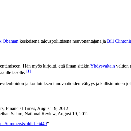
k Obaman
keskeisenä talouspoliittisena neuvonantajana ja
Bill Clintoni
ntämiseen. Hän myös kirjoitti, että ilman sitäkin
Yhdysvaltain
valtion 
[1]
alille tasolle.
denhoidon ja koulutuksen innovaatioiden vähyys ja kallistuminen johtuv
s, Financial Times, August 19, 2012
Reihan Salam, National Review, August 19, 2012
rence_Summers&oldid=6449
”