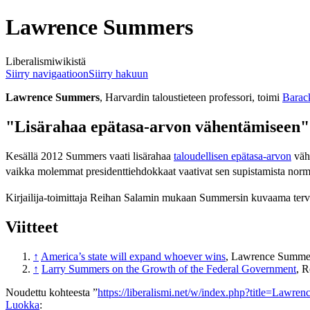
Lawrence Summers
Liberalismiwikistä
Siirry navigaatioon
Siirry hakuun
Lawrence Summers
, Harvardin taloustieteen professori, toimi
Barac
"Lisärahaa epätasa-arvon vähentämiseen"
Kesällä 2012 Summers vaati lisärahaa
taloudellisen epätasa-arvon
vähe
vaikka molemmat presidenttiehdokkaat vaativat sen supistamista norma
Kirjailija-toimittaja Reihan Salamin mukaan Summersin kuvaama tervey
Viitteet
↑
America’s state will expand whoever wins
, Lawrence Summer
↑
Larry Summers on the Growth of the Federal Government
, 
Noudettu kohteesta ”
https://liberalismi.net/w/index.php?title=Law
Luokka
: