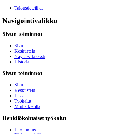
Taloustieteilijät
Navigointivalikko
Sivun toiminnot
Sivu
Keskustelu
Näytä wikiteksti
Historia
Sivun toiminnot
Sivu
Keskustelu
Lisää
Työkalut
Muilla kielillä
Henkilökohtaiset työkalut
Luo tunnus