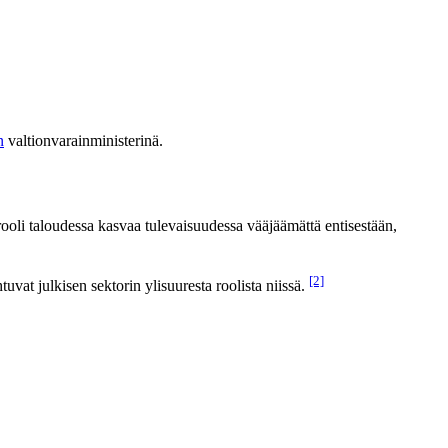
n
valtionvarainministerinä.
rooli taloudessa kasvaa tulevaisuudessa vääjäämättä entisestään,
[2]
at julkisen sektorin ylisuuresta roolista niissä.