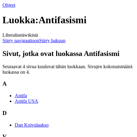
Ohjeet
Luokka:Antifasismi
Liberalismiwikistä
Siirry navigaatioon
Siirry hakuun
Sivut, jotka ovat luokassa Antifasismi
Seuraavat 4 sivua kuuluvat tähän luokkaan. Sivujen kokonaismäärä
luokassa on 4.
A
Antifa
Antifa USA
D
Dan Koivulaakso
V