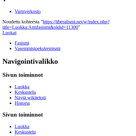
Varisverkosto
Noudettu kohteesta ”
https://liberalismi.net/w/index.php?
title=Luokka:Antifasismi&oldid=11300
”
Luokat
:
Fasismi
Vasemmistoekstremismi
Navigointivalikko
Sivun toiminnot
Luokka
Keskustelu
Näytä wikiteksti
Historia
Sivun toiminnot
Luokka
Keskustelu