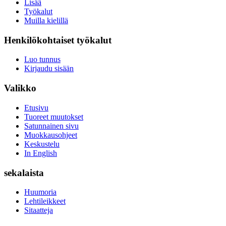
Lisää
Työkalut
Muilla kielillä
Henkilökohtaiset työkalut
Luo tunnus
Kirjaudu sisään
Valikko
Etusivu
Tuoreet muutokset
Satunnainen sivu
Muokkausohjeet
Keskustelu
In English
sekalaista
Huumoria
Lehtileikkeet
Sitaatteja