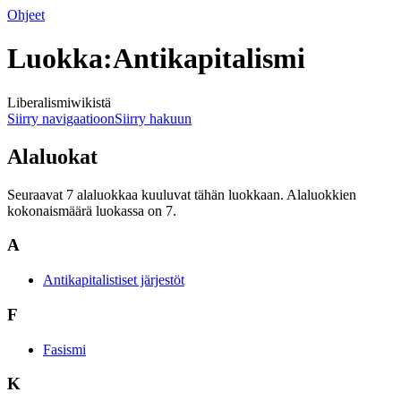
Ohjeet
Luokka:Antikapitalismi
Liberalismiwikistä
Siirry navigaatioon
Siirry hakuun
Alaluokat
Seuraavat 7 alaluokkaa kuuluvat tähän luokkaan. Alaluokkien
kokonaismäärä luokassa on 7.
A
Antikapitalistiset järjestöt
F
Fasismi
K