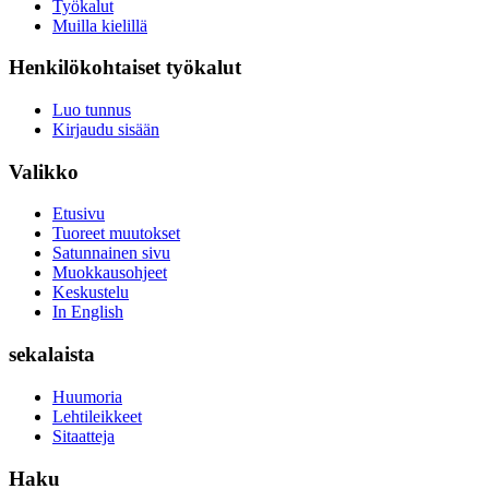
Työkalut
Muilla kielillä
Henkilökohtaiset työkalut
Luo tunnus
Kirjaudu sisään
Valikko
Etusivu
Tuoreet muutokset
Satunnainen sivu
Muokkausohjeet
Keskustelu
In English
sekalaista
Huumoria
Lehtileikkeet
Sitaatteja
Haku