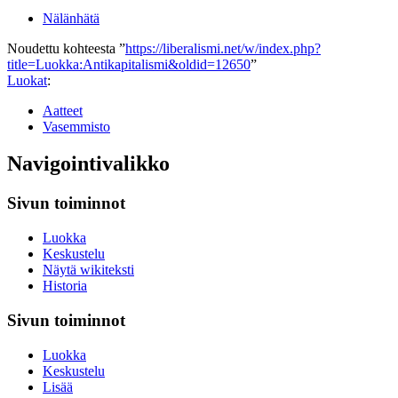
Nälänhätä
Noudettu kohteesta ”
https://liberalismi.net/w/index.php?
title=Luokka:Antikapitalismi&oldid=12650
”
Luokat
:
Aatteet
Vasemmisto
Navigointivalikko
Sivun toiminnot
Luokka
Keskustelu
Näytä wikiteksti
Historia
Sivun toiminnot
Luokka
Keskustelu
Lisää