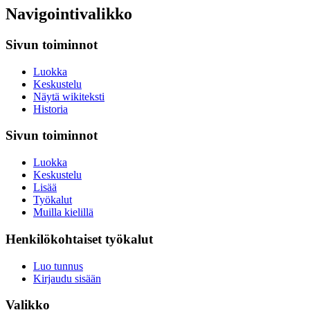
Navigointivalikko
Sivun toiminnot
Luokka
Keskustelu
Näytä wikiteksti
Historia
Sivun toiminnot
Luokka
Keskustelu
Lisää
Työkalut
Muilla kielillä
Henkilökohtaiset työkalut
Luo tunnus
Kirjaudu sisään
Valikko