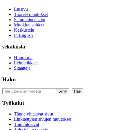
Etusivu
Tuoreet muutokset
Satunnainen sivu
Muokkausohjeet
Keskustelu
In English
sekalaista
Huumoria
Lehtileikkeet
Sitaatteja
Haku
Työkalut
Tänne viittaavat sivut
Linkitettyjen sivujen muutokset
Toimintosivut
Tulostettava versio