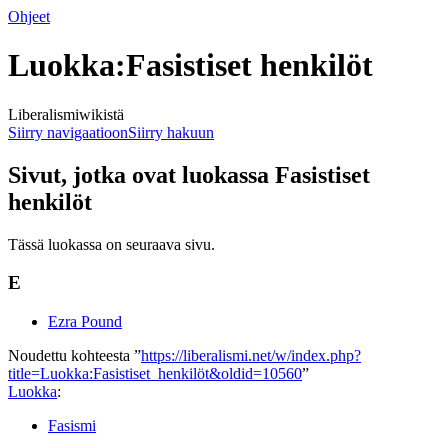
Ohjeet
Luokka:Fasistiset henkilöt
Liberalismiwikistä
Siirry navigaatioon
Siirry hakuun
Sivut, jotka ovat luokassa Fasistiset
henkilöt
Tässä luokassa on seuraava sivu.
E
Ezra Pound
Noudettu kohteesta ”
https://liberalismi.net/w/index.php?
title=Luokka:Fasistiset_henkilöt&oldid=10560
”
Luokka
:
Fasismi