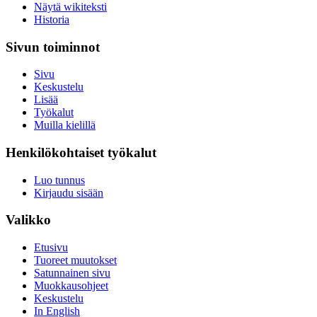
Näytä wikiteksti
Historia
Sivun toiminnot
Sivu
Keskustelu
Lisää
Työkalut
Muilla kielillä
Henkilökohtaiset työkalut
Luo tunnus
Kirjaudu sisään
Valikko
Etusivu
Tuoreet muutokset
Satunnainen sivu
Muokkausohjeet
Keskustelu
In English