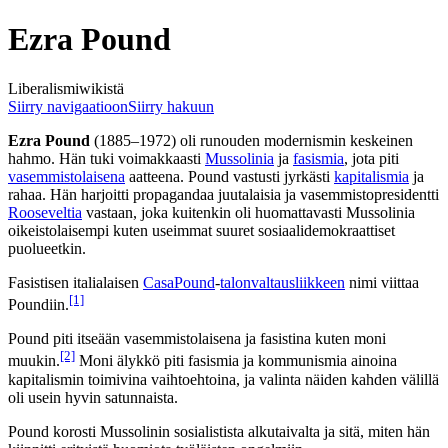
Ezra Pound
Liberalismiwikistä
Siirry navigaatioon
Siirry hakuun
Ezra Pound
(1885–1972) oli runouden modernismin keskeinen
hahmo. Hän tuki voimakkaasti
Mussolinia
ja
fasismia
, jota piti
vasemmistolaisena
aatteena. Pound vastusti jyrkästi
kapitalismia
ja
rahaa. Hän harjoitti propagandaa juutalaisia ja vasemmistopresidentti
Rooseveltia
vastaan, joka kuitenkin oli huomattavasti Mussolinia
oikeistolaisempi kuten useimmat suuret sosiaalidemokraattiset
puolueetkin.
Fasistisen italialaisen
CasaPound
-
talonvaltausliikkeen
nimi viittaa
[1]
Poundiin.
Pound piti itseään vasemmistolaisena ja fasistina kuten moni
[2]
muukin.
Moni älykkö piti fasismia ja kommunismia ainoina
kapitalismin toimivina vaihtoehtoina, ja valinta näiden kahden välillä
oli usein hyvin satunnaista.
Pound korosti Mussolinin sosialistista alkutaivalta ja sitä, miten hän