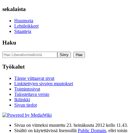
sekalaista
Huumoria
Lehtileikkeet
Sitaatteja
Haku
Työkalut
Tänne viittaavat sivut
Linkitettyjen sivujen muutokset
Toimintosivut
Tulostettava versio
Ikilinkki
Sivun tiedot
Sivua on viimeksi muutettu 23. heinäkuuta 2012 kello 11.43.
Sisältö on käytettävissä lisenssillä
Public Domain
, ellei toisin