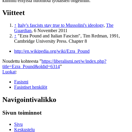
kiinnitti erityistä huomiota työläisten ongelmiin.
Viitteet
↑
Italy's fascists stay true to Mussolini's ideology
,
The
Guardian
, 6 November 2011
↑
"Ezra Pound and Italian Fascism", Tim Redman, 1991,
Cambridge University Press. Chapter 8
http://en.wikipedia.org/wiki/Ezra_Pound
Noudettu kohteesta ”
https://liberalismi.net/w/index.php?
title=Ezra_Pound&oldid=6314
”
Luokat
:
Fasismi
Fasistiset henkilöt
Navigointivalikko
Sivun toiminnot
Sivu
Keskustelu