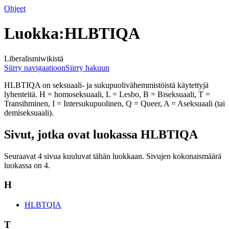
Ohjeet
Luokka:HLBTIQA
Liberalismiwikistä
Siirry navigaatioon
Siirry hakuun
HLBTIQA on seksuaali- ja sukupuolivähemmistöistä käytettyjä
lyhenteitä. H = homoseksuaali, L = Lesbo, B = Biseksuaali, T =
Transihminen, I = Intersukupuolinen, Q = Queer, A = Aseksuaali (tai
demiseksuaali).
Sivut, jotka ovat luokassa HLBTIQA
Seuraavat 4 sivua kuuluvat tähän luokkaan. Sivujen kokonaismäärä
luokassa on 4.
H
HLBTQIA
T