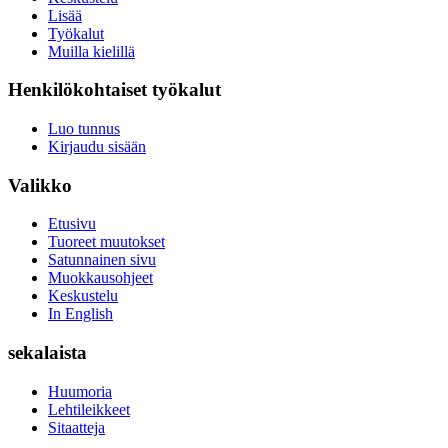
Lisää
Työkalut
Muilla kielillä
Henkilökohtaiset työkalut
Luo tunnus
Kirjaudu sisään
Valikko
Etusivu
Tuoreet muutokset
Satunnainen sivu
Muokkausohjeet
Keskustelu
In English
sekalaista
Huumoria
Lehtileikkeet
Sitaatteja