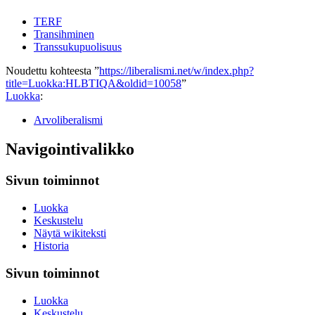
TERF
Transihminen
Transsukupuolisuus
Noudettu kohteesta ”
https://liberalismi.net/w/index.php?
title=Luokka:HLBTIQA&oldid=10058
”
Luokka
:
Arvoliberalismi
Navigointivalikko
Sivun toiminnot
Luokka
Keskustelu
Näytä wikiteksti
Historia
Sivun toiminnot
Luokka
Keskustelu