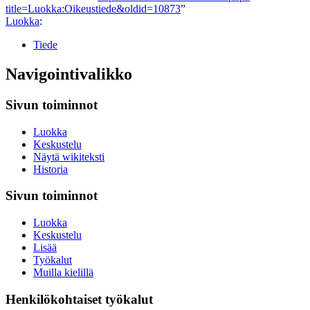
title=Luokka:Oikeustiede&oldid=10873
”
Luokka
:
Tiede
Navigointivalikko
Sivun toiminnot
Luokka
Keskustelu
Näytä wikiteksti
Historia
Sivun toiminnot
Luokka
Keskustelu
Lisää
Työkalut
Muilla kielillä
Henkilökohtaiset työkalut