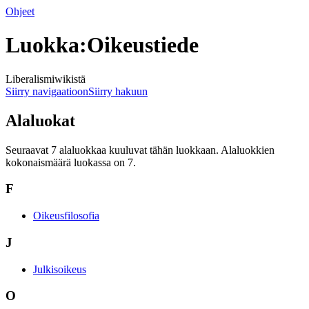
Ohjeet
Luokka:Oikeustiede
Liberalismiwikistä
Siirry navigaatioon
Siirry hakuun
Alaluokat
Seuraavat 7 alaluokkaa kuuluvat tähän luokkaan. Alaluokkien
kokonaismäärä luokassa on 7.
F
Oikeusfilosofia
J
Julkisoikeus
O