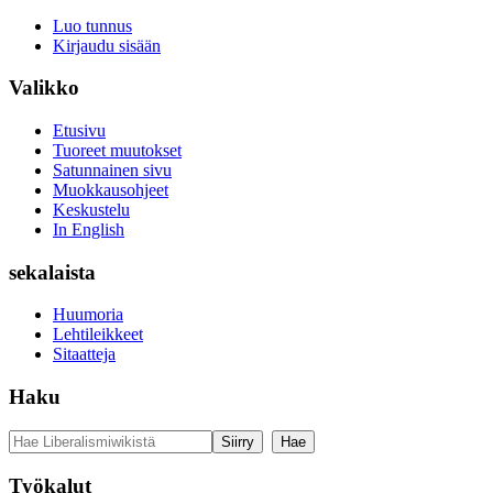
Luo tunnus
Kirjaudu sisään
Valikko
Etusivu
Tuoreet muutokset
Satunnainen sivu
Muokkausohjeet
Keskustelu
In English
sekalaista
Huumoria
Lehtileikkeet
Sitaatteja
Haku
Työkalut