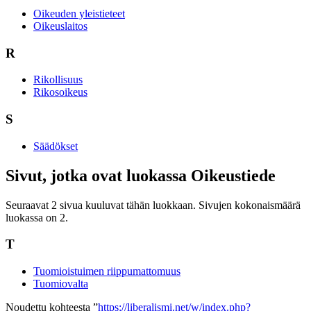
Oikeuden yleistieteet
Oikeuslaitos
R
Rikollisuus
Rikosoikeus
S
Säädökset
Sivut, jotka ovat luokassa Oikeustiede
Seuraavat 2 sivua kuuluvat tähän luokkaan. Sivujen kokonaismäärä
luokassa on 2.
T
Tuomioistuimen riippumattomuus
Tuomiovalta
Noudettu kohteesta ”
https://liberalismi.net/w/index.php?