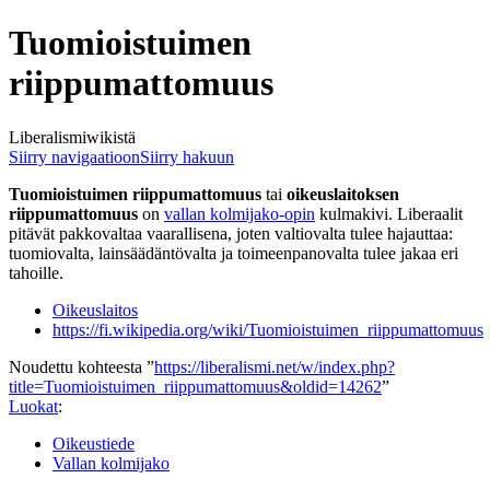
Tuomioistuimen
riippumattomuus
Liberalismiwikistä
Siirry navigaatioon
Siirry hakuun
Tuomioistuimen riippumattomuus
tai
oikeuslaitoksen
riippumattomuus
on
vallan kolmijako-opin
kulmakivi. Liberaalit
pitävät pakkovaltaa vaarallisena, joten valtiovalta tulee hajauttaa:
tuomiovalta, lainsäädäntövalta ja toimeenpanovalta tulee jakaa eri
tahoille.
Oikeuslaitos
https://fi.wikipedia.org/wiki/Tuomioistuimen_riippumattomuus
Noudettu kohteesta ”
https://liberalismi.net/w/index.php?
title=Tuomioistuimen_riippumattomuus&oldid=14262
”
Luokat
:
Oikeustiede
Vallan kolmijako