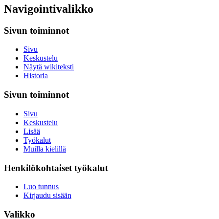
Navigointivalikko
Sivun toiminnot
Sivu
Keskustelu
Näytä wikiteksti
Historia
Sivun toiminnot
Sivu
Keskustelu
Lisää
Työkalut
Muilla kielillä
Henkilökohtaiset työkalut
Luo tunnus
Kirjaudu sisään
Valikko