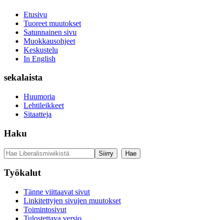
Etusivu
Tuoreet muutokset
Satunnainen sivu
Muokkausohjeet
Keskustelu
In English
sekalaista
Huumoria
Lehtileikkeet
Sitaatteja
Haku
Työkalut
Tänne viittaavat sivut
Linkitettyjen sivujen muutokset
Toimintosivut
Tulostettava versio