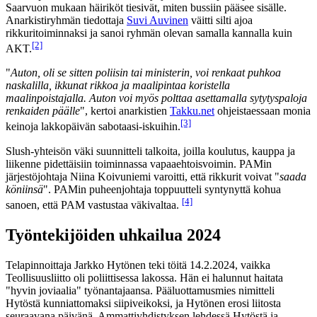
Saarvuon mukaan häiriköt tiesivät, miten bussiin pääsee sisälle.
Anarkistiryhmän tiedottaja
Suvi Auvinen
väitti silti ajoa
rikkuritoiminnaksi ja sanoi ryhmän olevan samalla kannalla kuin
[2]
AKT.
"
Auton, oli se sitten poliisin tai ministerin, voi renkaat puhkoa
naskalilla, ikkunat rikkoa ja maalipintaa koristella
maalinpoistajalla. Auton voi myös polttaa asettamalla sytytyspaloja
renkaiden päälle
", kertoi anarkistien
Takku.net
ohjeistaessaan monia
[3]
keinoja lakkopäivän sabotaasi-iskuihin.
Slush-yhteisön väki suunnitteli talkoita, joilla koulutus, kauppa ja
liikenne pidettäisiin toiminnassa vapaaehtoisvoimin. PAMin
järjestöjohtaja Niina Koivuniemi varoitti, että rikkurit voivat "
saada
köniinsä
". PAMin puheenjohtaja toppuutteli syntynyttä kohua
[4]
sanoen, että PAM vastustaa väkivaltaa.
Työntekijöiden uhkailua 2024
Telapinnoittaja Jarkko Hytönen teki töitä 14.2.2024, vaikka
Teollisuusliitto oli poliittisessa lakossa. Hän ei halunnut haitata
"hyvin joviaalia" työnantajaansa. Pääluottamusmies nimitteli
Hytöstä kunniattomaksi siipiveikoksi, ja Hytönen erosi liitosta
seuraavana päivänä. Ammattiyhdistyksen lehdessä Hytöstä ja