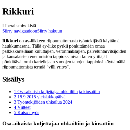
Rikkuri
Liberalismiwikistä
Siirry navigaatioon
Siirry hakuun
Rikkuri
on ay-liikkeen riippumattomasta työntekijästä käyttämä
haukkumasana. Tällä ay-liike pyrkii pönkittämään omaa
palkkakartelliaan kuluttajien, veronmaksajien, palveluntarvitsijoiden
ja kansalaisten enemmistön tappioksi aivan kuten yrittäjät
pönkittävät omia kartellejaan samojen tahojen tappioksi käyttämällä
riippumattomista termiä "villi yritys".
Sisällys
1
Osa-aikaista kuljettajaa uhkailtiin ja kiusattiin
2
18.9.2015 yleislakkopäivä
3
Työntekijöiden uhkailua 2024
4
Viitteet
5
Katso myös
Osa-aikaista kuljettajaa uhkailtiin ja kiusattiin