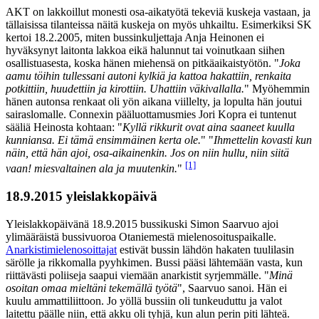
AKT on lakkoillut monesti osa-aikatyötä tekeviä kuskeja vastaan, ja
tällaisissa tilanteissa näitä kuskeja on myös uhkailtu. Esimerkiksi SK
kertoi 18.2.2005, miten bussinkuljettaja Anja Heinonen ei
hyväksynyt laitonta lakkoa eikä halunnut tai voinutkaan siihen
osallistuasesta, koska hänen miehensä on pitkäaikaistyötön. "
Joka
aamu töihin tullessani autoni kylkiä ja kattoa hakattiin, renkaita
potkittiin, huudettiin ja kirottiin. Uhattiin väkivallalla.
" Myöhemmin
hänen autonsa renkaat oli yön aikana viillelty, ja lopulta hän joutui
sairaslomalle. Connexin pääluottamusmies Jori Kopra ei tuntenut
sääliä Heinosta kohtaan: "
Kyllä rikkurit ovat aina saaneet kuulla
kunniansa. Ei tämä ensimmäinen kerta ole.
" "
Ihmettelin kovasti kun
näin, että hän ajoi, osa-aikainenkin. Jos on niin hullu, niin siitä
[1]
vaan! miesvaltainen ala ja muutenkin.
"
18.9.2015 yleislakkopäivä
Yleislakkopäivänä 18.9.2015 bussikuski Simon Saarvuo ajoi
ylimääräistä bussivuoroa Otaniemestä mielenosoituspaikalle.
Anarkistimielenosoittajat
estivät bussin lähdön hakaten tuulilasin
särölle ja rikkomalla pyyhkimen. Bussi pääsi lähtemään vasta, kun
riittävästi poliiseja saapui viemään anarkistit syrjemmälle. "
Minä
osoitan omaa mieltäni tekemällä työtä
", Saarvuo sanoi. Hän ei
kuulu ammattiliittoon. Jo yöllä bussiin oli tunkeuduttu ja valot
laitettu päälle niin, että akku oli tyhjä, kun alun perin piti lähteä.