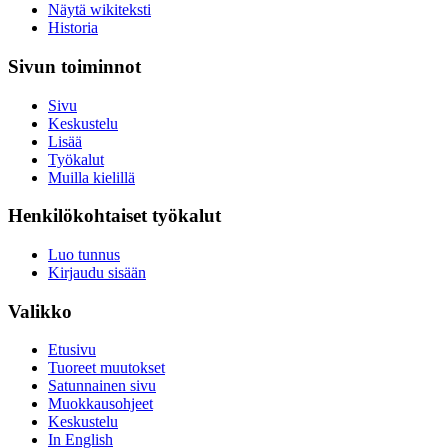
Näytä wikiteksti
Historia
Sivun toiminnot
Sivu
Keskustelu
Lisää
Työkalut
Muilla kielillä
Henkilökohtaiset työkalut
Luo tunnus
Kirjaudu sisään
Valikko
Etusivu
Tuoreet muutokset
Satunnainen sivu
Muokkausohjeet
Keskustelu
In English