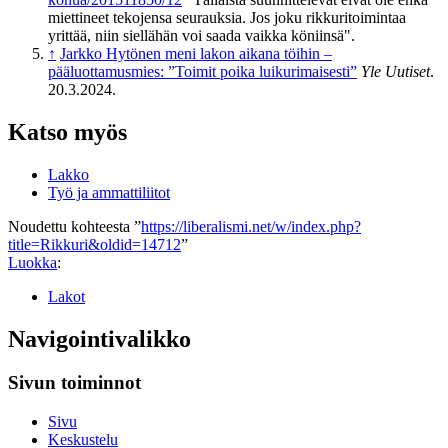
miettineet tekojensa seurauksia. Jos joku rikkuritoimintaa
yrittää, niin siellähän voi saada vaikka köniinsä".
↑
Jarkko Hytönen meni lakon aikana töihin –
pääluottamusmies: ”Toimit poika luikurimaisesti”
Yle Uutiset
.
20.3.2024.
Katso myös
Lakko
Työ ja ammattiliitot
Noudettu kohteesta ”
https://liberalismi.net/w/index.php?
title=Rikkuri&oldid=14712
”
Luokka
:
Lakot
Navigointivalikko
Sivun toiminnot
Sivu
Keskustelu