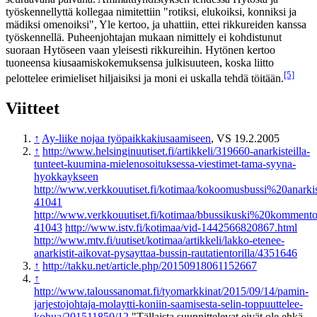
työskennellyttä kollegaa nimitettiin "rotiksi, elukoiksi, konniksi ja
mädiksi omenoiksi", Yle kertoo, ja uhattiin, ettei rikkureiden kanssa
työskennellä. Puheenjohtajan mukaan nimittely ei kohdistunut
suoraan Hytöseen vaan yleisesti rikkureihin. Hytönen kertoo
tuoneensa kiusaamiskokemuksensa julkisuuteen, koska liitto
[5]
pelottelee erimieliset hiljaisiksi ja moni ei uskalla tehdä töitään.
Viitteet
↑
Ay-liike nojaa työpaikkakiusaamiseen
, VS 19.2.2005
↑
http://www.helsinginuutiset.fi/artikkeli/319660-anarkisteilla-
tunteet-kuumina-mielenosoituksessa-viestimet-tama-syyna-
hyokkaykseen
http://www.verkkouutiset.fi/kotimaa/kokoomusbussi%20anarkist
41041
http://www.verkkouutiset.fi/kotimaa/bbussikuski%20kommento
41043
http://www.istv.fi/kotimaa/vid-1442566820867.html
http://www.mtv.fi/uutiset/kotimaa/artikkeli/lakko-etenee-
anarkistit-aikovat-pysayttaa-bussin-rautatientorilla/4351646
↑
http://takku.net/article.php/20150918061152667
↑
http://www.taloussanomat.fi/tyomarkkinat/2015/09/14/pamin-
jarjestojohtaja-molaytti-koniin-saamisesta-selin-toppuuttelee-
kohua/201511850/12
"Tällaista suunnittelevat eivät ole ehkä