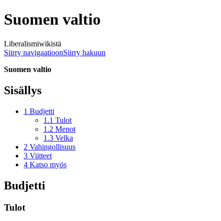
Suomen valtio
Liberalismiwikistä
Siirry navigaatioon
Siirry hakuun
Suomen valtio
Sisällys
1
Budjetti
1.1
Tulot
1.2
Menot
1.3
Velka
2
Vahingollisuus
3
Viitteet
4
Katso myös
Budjetti
Tulot