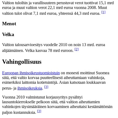
Valtion tuloihin ja varallisuuteen perustuvat verot tuottivat 15,1 mrd
euroa ja muut valtion verot 22,1 mrd euroa vuonna 2008. Muut
[1]
valtion tulot olivat 7,1 mrd euroa, yhteensä 44,3 mrd euroa.
Menot
Velka
Valtion talousarvioesitys vuodelle 2010 on noin 13 mrd. euroa
[2]
alijäämäinen. Velka kasvaa 78 mrd euroon.
Vahingollisuus
Euroopan ihmisoikeustuomioistuin
on monesti moittinut Suomea
siitä, että valtio korvaa puutteellisesti aiheuttamiaan vahinkoja,
esimerkiksi laittomia kotietsintöjä. Asian katsotaan loukkaavan
[3]
perus- ja
ihmisoikeuksia
.
Vuonna 2010 valmistunut korjausyritys pysähtyi
lausuntokierrokselle pelkoon siitä, että valtion aiheuttamien
vahinkojen täysimääräinen korvaaminen aiheuttaisi kestämättömän
[3]
paljon kustannuksia.