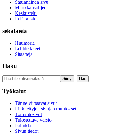
Satunnainen sivu
Muokkausohjeet
Keskustelu
In English
sekalaista
Huumoria
Lehtileikkeet
Sitaatteja
Haku
Työkalut
Tänne viittaavat sivut
Linkitettyjen sivujen muutokset
Toimintosivut
Tulostettava versio
Ikilinkki
Sivun tiedot