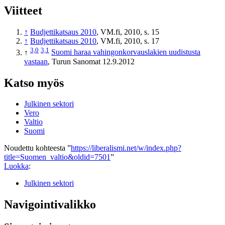
Viitteet
↑
Budjettikatsaus 2010
, VM.fi, 2010, s. 15
↑
Budjettikatsaus 2010
, VM.fi, 2010, s. 17
3,0
3,1
↑
Suomi haraa vahingonkorvauslakien uudistusta
vastaan
, Turun Sanomat 12.9.2012
Katso myös
Julkinen sektori
Vero
Valtio
Suomi
Noudettu kohteesta ”
https://liberalismi.net/w/index.php?
title=Suomen_valtio&oldid=7501
”
Luokka
:
Julkinen sektori
Navigointivalikko