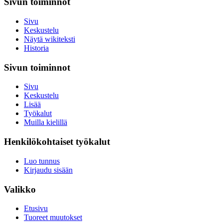
Sivun toiminnot
Sivu
Keskustelu
Näytä wikiteksti
Historia
Sivun toiminnot
Sivu
Keskustelu
Lisää
Työkalut
Muilla kielillä
Henkilökohtaiset työkalut
Luo tunnus
Kirjaudu sisään
Valikko
Etusivu
Tuoreet muutokset