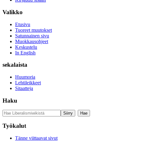
Valikko
Etusivu
Tuoreet muutokset
Satunnainen sivu
Muokkausohjeet
Keskustelu
In English
sekalaista
Huumoria
Lehtileikkeet
Sitaatteja
Haku
Työkalut
Tänne viittaavat sivut