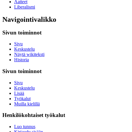
Aatteet
Liberalismi
Navigointivalikko
Sivun toiminnot
Sivu
Keskustelu
Näytä wikiteksti
Historia
Sivun toiminnot
Sivu
Keskustelu
Lisää
Työkalut
Muilla kielillä
Henkilökohtaiset työkalut
Luo tunnus
Kirjaudu sisään