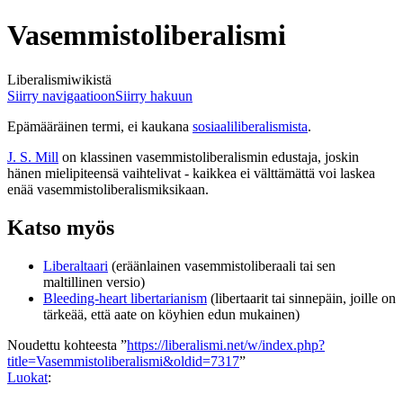
Vasemmistoliberalismi
Liberalismiwikistä
Siirry navigaatioon
Siirry hakuun
Epämääräinen termi, ei kaukana
sosiaaliliberalismista
.
J. S. Mill
on klassinen vasemmistoliberalismin edustaja, joskin
hänen mielipiteensä vaihtelivat - kaikkea ei välttämättä voi laskea
enää vasemmistoliberalismiksikaan.
Katso myös
Liberaltaari
(eräänlainen vasemmistoliberaali tai sen
maltillinen versio)
Bleeding-heart libertarianism
(libertaarit tai sinnepäin, joille on
tärkeää, että aate on köyhien edun mukainen)
Noudettu kohteesta ”
https://liberalismi.net/w/index.php?
title=Vasemmistoliberalismi&oldid=7317
”
Luokat
: