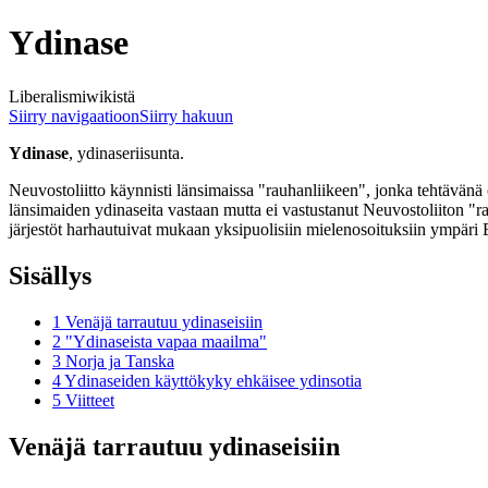
Ydinase
Liberalismiwikistä
Siirry navigaatioon
Siirry hakuun
Ydinase
, ydinaseriisunta.
Neuvostoliitto käynnisti länsimaissa "rauhanliikeen", jonka tehtävä
länsimaiden ydinaseita vastaan mutta ei vastustanut Neuvostoliiton "r
järjestöt harhautuivat mukaan yksipuolisiin mielenosoituksiin ympäri
Sisällys
1
Venäjä tarrautuu ydinaseisiin
2
"Ydinaseista vapaa maailma"
3
Norja ja Tanska
4
Ydinaseiden käyttökyky ehkäisee ydinsotia
5
Viitteet
Venäjä tarrautuu ydinaseisiin