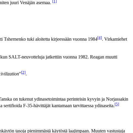
[1]
eniten juuri Venäjän asemaa.
[4]
ntti Tshernenko tuki aloitetta kirjeessään vuonna 1984
. Virkamiehet
 kun SALT-neuvotteluja jatkettiin vuonna 1982. Reagan muutti
[2]
ivilization
"
.
 Tanska on tukenut ydinasetoimintaa perinteisin kyvyin ja Norjassakin
[5]
 sertifioida F-35-hävittäjät kantamaan tarvittaessa ydinaseita.
mankäytön tasoja pienimmästä käytöstä laajimpaan. Muuten vastustaja