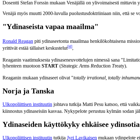
Dosentti Stefan Forssin mukaan Venäjällä on ylivoimaisesti mittavin 
Venäjä myös muutti 2000-luvulla puolustusdoktriiniaan niin, että se vo
"Ydinaseista vapaa maailma"
Ronald Reagan
piti
ydinaseetonta
maailmaa henkilökohtaisena missi
[4]
yrittivät estää tällaiset keskustelut
,
Reaganin vaatimuksesta ydinaseneuvottelujen nimessä sana "Limitati
lyhenteen muotoon
START
(
St
rategic
A
rms
R
eduction
T
reaty).
Reaganin mukaan ydinaseet olivat "
totally irrational, totally inhuman
Norja ja Tanska
Ulkopoliittisen instituutin
johtava tutkija Matti Pesu katsoo, että vaik
kiinnostus ydinaseisiin kasvaa. Nykypelote perustuu kylmän sodan jälkei
Ydinaseiden käyttökyky ehkäisee ydinsotia
Ulkopoliittisen instituutin
tutkija
Jyri Lavikaisen
mukaan ydinpelote ei 