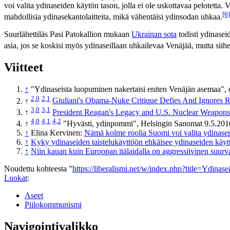
voi valita ydinaseiden käytön tason, jolla ei ole uskottavaa pelotetta. 
[6]
mahdollisia ydinasekantolaitteita, mikä vähentäisi ydinsodan uhkaa.
Suurlähettiläs Pasi Patokallion mukaan
Ukrainan sota
todisti ydinasei
asia, jos se koskisi myös ydinaseillaan uhkailevaa Venäjää, mutta siihe
Viitteet
↑
"Ydinaseista luopuminen nakertaisi eniten Venäjän asemaa", 
2,0
2,1
↑
Giuliani's Obama-Nuke Critique Defies And Ignores 
3,0
3,1
↑
President Reagan's Legacy and U.S. Nuclear Weapons
4,0
4,1
4,2
↑
"Hyvästi, ydinpommi", Helsingin Sanomat 9.5.201
↑
Elina Kervinen:
Nämä kolme roolia Suomi voi valita ydinase­po
↑
Kyky ydinaseiden taistelukäyttöön ehkäisee ydinaseiden käyt
↑
Niin kauan kuin Euroopan itälaidalla on aggressiivinen suurval
Noudettu kohteesta ”
https://liberalismi.net/w/index.php?title=Ydina
Luokat
:
Aseet
Piilokommunismi
Navigointivalikko