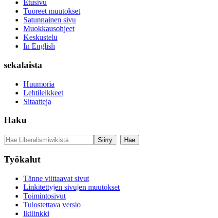
Etusivu
Tuoreet muutokset
Satunnainen sivu
Muokkausohjeet
Keskustelu
In English
sekalaista
Huumoria
Lehtileikkeet
Sitaatteja
Haku
Työkalut
Tänne viittaavat sivut
Linkitettyjen sivujen muutokset
Toimintosivut
Tulostettava versio
Ikilinkki