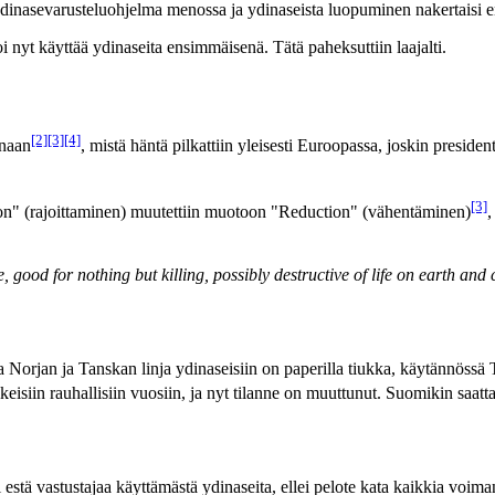
ydinasevarusteluohjelma menossa ja ydinaseista luopuminen nakertaisi 
i nyt käyttää ydinaseita ensimmäisenä. Tätä paheksuttiin laajalti.
[2]
[3]
[4]
onaan
, mistä häntä pilkattiin yleisesti Euroopassa, joskin preside
[3]
on" (rajoittaminen) muutettiin muotoon "Reduction" (vähentäminen)
,
e, good for nothing but killing, possibly destructive of life on earth and c
ka Norjan ja Tanskan linja ydinaseisiin on paperilla tiukka, käytännössä
siin rauhallisiin vuosiin, ja nyt tilanne on muuttunut. Suomikin saattaa
estä vastustajaa käyttämästä ydinaseita, ellei pelote kata kaikkia voi