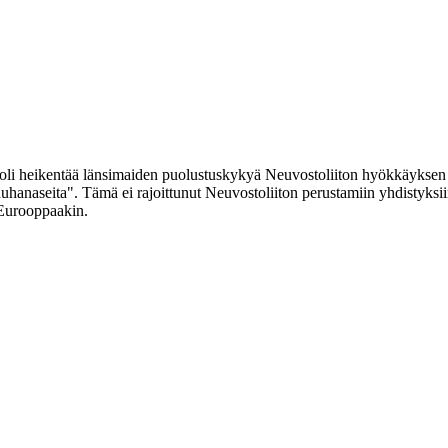
nä oli heikentää länsimaiden puolustuskykyä Neuvostoliiton hyökkäykse
auhanaseita". Tämä ei rajoittunut Neuvostoliiton perustamiin yhdistyksi
 Eurooppaakin.