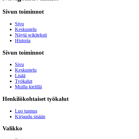
Sivun toiminnot
Sivu
Keskustelu
Näytä wikiteksti
Historia
Sivun toiminnot
Sivu
Keskustelu
Lisää
Työkalut
Muilla kielillä
Henkilökohtaiset työkalut
Luo tunnus
Kirjaudu sisään
Valikko