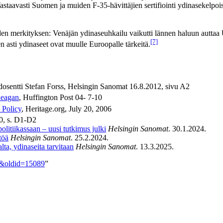
Vastaavasti Suomen ja muiden F-35-hävittäjien sertifiointi ydinasekelpois
den merkityksen: Venäjän ydinaseuhkailu vaikutti lännen haluun auttaa
[7]
n asti ydinaseet ovat muulle Euroopalle tärkeitä.
dosentti Stefan Forss, Helsingin Sanomat 16.8.2012, sivu A2
Reagan
, Huffington Post 04- 7-10
 Policy
, Heritage.org, July 20, 2006
0, s. D1-D2
litiikassaan – uusi tutkimus julki
Helsingin Sanomat
. 30.1.2024.
töä
Helsingin Sanomat
. 25.2.2024.
ta, ydinaseita tarvitaan
Helsingin Sanomat
. 13.3.2025.
se&oldid=15089
”