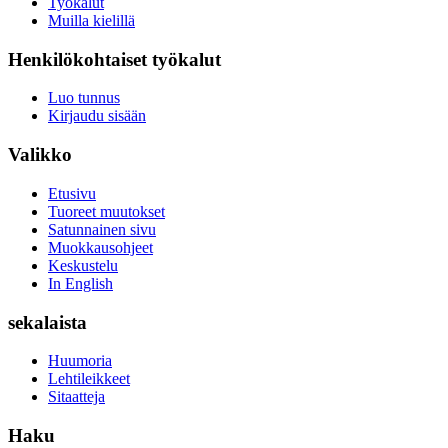
Työkalut
Muilla kielillä
Henkilökohtaiset työkalut
Luo tunnus
Kirjaudu sisään
Valikko
Etusivu
Tuoreet muutokset
Satunnainen sivu
Muokkausohjeet
Keskustelu
In English
sekalaista
Huumoria
Lehtileikkeet
Sitaatteja
Haku