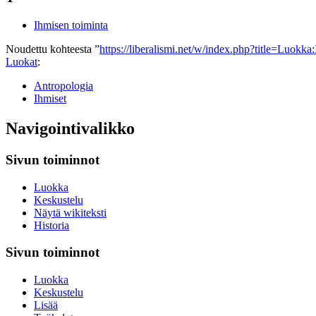
Ihmisen toiminta
Noudettu kohteesta ”
https://liberalismi.net/w/index.php?title=Luok
Luokat
:
Antropologia
Ihmiset
Navigointivalikko
Sivun toiminnot
Luokka
Keskustelu
Näytä wikiteksti
Historia
Sivun toiminnot
Luokka
Keskustelu
Lisää