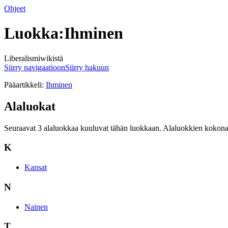
Ohjeet
Luokka:Ihminen
Liberalismiwikistä
Siirry navigaatioon
Siirry hakuun
Pääartikkeli:
Ihminen
Alaluokat
Seuraavat 3 alaluokkaa kuuluvat tähän luokkaan. Alaluokkien kokona
K
Kansat
N
Nainen
T