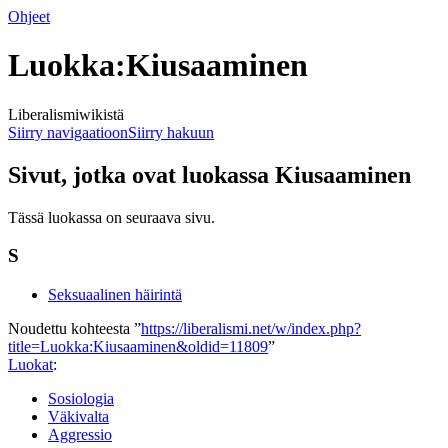
Ohjeet
Luokka:Kiusaaminen
Liberalismiwikistä
Siirry navigaatioon
Siirry hakuun
Sivut, jotka ovat luokassa Kiusaaminen
Tässä luokassa on seuraava sivu.
S
Seksuaalinen häirintä
Noudettu kohteesta ”
https://liberalismi.net/w/index.php?
title=Luokka:Kiusaaminen&oldid=11809
”
Luokat
:
Sosiologia
Väkivalta
Aggressio