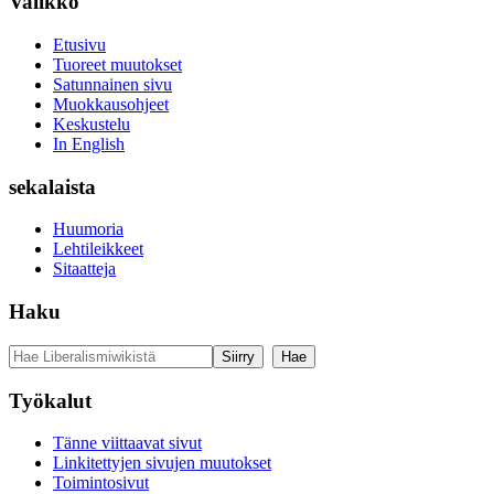
Valikko
Etusivu
Tuoreet muutokset
Satunnainen sivu
Muokkausohjeet
Keskustelu
In English
sekalaista
Huumoria
Lehtileikkeet
Sitaatteja
Haku
Työkalut
Tänne viittaavat sivut
Linkitettyjen sivujen muutokset
Toimintosivut