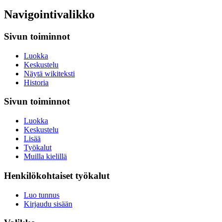
Navigointivalikko
Sivun toiminnot
Luokka
Keskustelu
Näytä wikiteksti
Historia
Sivun toiminnot
Luokka
Keskustelu
Lisää
Työkalut
Muilla kielillä
Henkilökohtaiset työkalut
Luo tunnus
Kirjaudu sisään