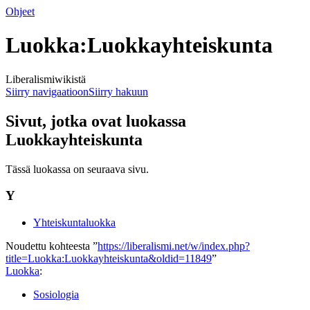
Ohjeet
Luokka:Luokkayhteiskunta
Liberalismiwikistä
Siirry navigaatioon
Siirry hakuun
Sivut, jotka ovat luokassa
Luokkayhteiskunta
Tässä luokassa on seuraava sivu.
Y
Yhteiskuntaluokka
Noudettu kohteesta ”
https://liberalismi.net/w/index.php?
title=Luokka:Luokkayhteiskunta&oldid=11849
”
Luokka
:
Sosiologia