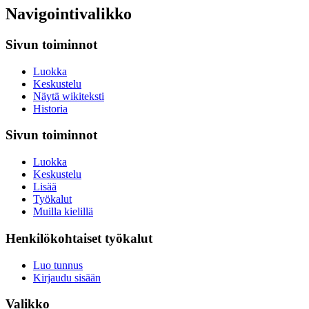
Navigointivalikko
Sivun toiminnot
Luokka
Keskustelu
Näytä wikiteksti
Historia
Sivun toiminnot
Luokka
Keskustelu
Lisää
Työkalut
Muilla kielillä
Henkilökohtaiset työkalut
Luo tunnus
Kirjaudu sisään
Valikko