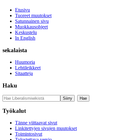
Etusivu
Tuoreet muutokset
Satunnainen sivu
Muokkausohjeet
Keskustelu
In English
sekalaista
Huumoria
Lehtileikkeet
Sitaatteja
Haku
Työkalut
Tänne viittaavat sivut
Linkitettyjen sivujen muutokset
Toimintosivut
Tulostettava versio