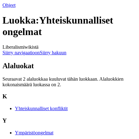
Ohjeet
Luokka:Yhteiskunnalliset
ongelmat
Liberalismiwikistä
Siirry navigaatioon
Siirry hakuun
Alaluokat
Seuraavat 2 alaluokkaa kuuluvat tähän luokkaan. Alaluokkien
kokonaismäärä luokassa on 2.
K
Yhteiskunnalliset konfliktit
Y
Ympäristöongelmat