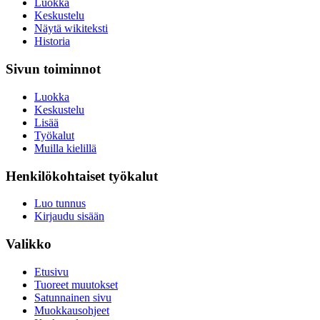
Luokka
Keskustelu
Näytä wikiteksti
Historia
Sivun toiminnot
Luokka
Keskustelu
Lisää
Työkalut
Muilla kielillä
Henkilökohtaiset työkalut
Luo tunnus
Kirjaudu sisään
Valikko
Etusivu
Tuoreet muutokset
Satunnainen sivu
Muokkausohjeet