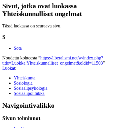
Sivut, jotka ovat luokassa
Yhteiskunnalliset ongelmat
Tässä luokassa on seuraava sivu.
S
Sota
Noudettu kohteesta ”
https://liberalismi.net/w/index.php?
title=Luokka:Yhteiskunnalliset_ongelmat&oldid=11503
”
Luokat
:
Yhteiskunta
Sosiologia
Sosiaalipsykologia
Sosiaalipolitiikka
Navigointivalikko
Sivun toiminnot