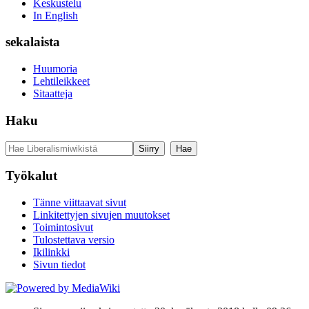
Keskustelu
In English
sekalaista
Huumoria
Lehtileikkeet
Sitaatteja
Haku
Työkalut
Tänne viittaavat sivut
Linkitettyjen sivujen muutokset
Toimintosivut
Tulostettava versio
Ikilinkki
Sivun tiedot