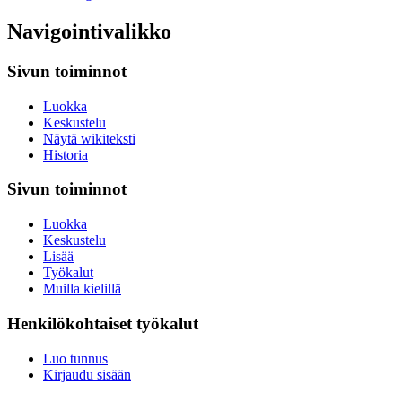
Navigointivalikko
Sivun toiminnot
Luokka
Keskustelu
Näytä wikiteksti
Historia
Sivun toiminnot
Luokka
Keskustelu
Lisää
Työkalut
Muilla kielillä
Henkilökohtaiset työkalut
Luo tunnus
Kirjaudu sisään