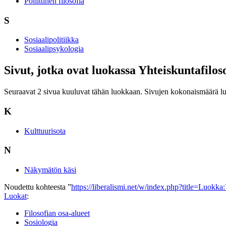
Poliittinen filosofia
S
Sosiaalipolitiikka
Sosiaalipsykologia
Sivut, jotka ovat luokassa Yhteiskuntafilos
Seuraavat 2 sivua kuuluvat tähän luokkaan. Sivujen kokonaismäärä l
K
Kulttuurisota
N
Näkymätön käsi
Noudettu kohteesta ”
https://liberalismi.net/w/index.php?title=Luokk
Luokat
:
Filosofian osa-alueet
Sosiologia