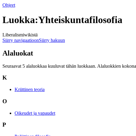
Ohjeet
Luokka:Yhteiskuntafilosofia
Liberalismiwikistä
Siirry navigaatioon
Siirry hakuun
Alaluokat
Seuraavat 5 alaluokkaa kuuluvat tähän luokkaan. Alaluokkien kokona
K
Kriittinen teoria
O
Oikeudet ja vapaudet
P