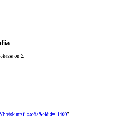
ofia
uokassa on 2.
a:Yhteiskuntafilosofia&oldid=11400
”