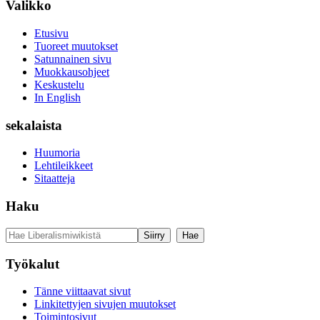
Valikko
Etusivu
Tuoreet muutokset
Satunnainen sivu
Muokkausohjeet
Keskustelu
In English
sekalaista
Huumoria
Lehtileikkeet
Sitaatteja
Haku
Työkalut
Tänne viittaavat sivut
Linkitettyjen sivujen muutokset
Toimintosivut