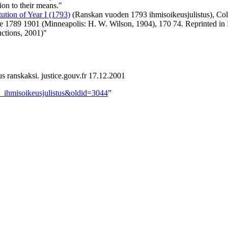
ion to their means."
ution of Year I (1793)
(Ranskan vuoden 1793 ihmisoikeusjulistus), Col
ce 1789 1901 (Minneapolis: H. W. Wilson, 1904), 170 74. Reprinted in L
ctions, 2001)"
tus ranskaksi. justice.gouv.fr 17.12.2001
an_ihmisoikeusjulistus&oldid=3044
”