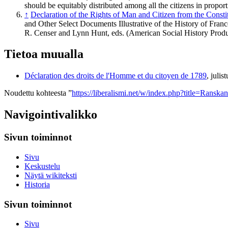
should be equitably distributed among all the citizens in proport
↑
Declaration of the Rights of Man and Citizen from the Constit
and Other Select Documents Illustrative of the History of Fran
R. Censer and Lynn Hunt, eds. (American Social History Produ
Tietoa muualla
Déclaration des droits de l'Homme et du citoyen de 1789
, julis
Noudettu kohteesta ”
https://liberalismi.net/w/index.php?title=Ransk
Navigointivalikko
Sivun toiminnot
Sivu
Keskustelu
Näytä wikiteksti
Historia
Sivun toiminnot
Sivu