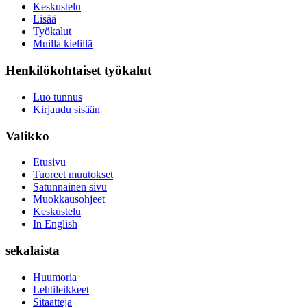
Keskustelu
Lisää
Työkalut
Muilla kielillä
Henkilökohtaiset työkalut
Luo tunnus
Kirjaudu sisään
Valikko
Etusivu
Tuoreet muutokset
Satunnainen sivu
Muokkausohjeet
Keskustelu
In English
sekalaista
Huumoria
Lehtileikkeet
Sitaatteja