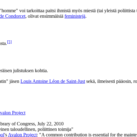
"homme" voi tarkoittaa paitsi ihmistä myös miestä (tai yleistä poliittista 
 de Condorcet
, olivat ensimmäisiä
feministejä
.
[5]
sta.
räisen julistuksen kohtia.
atin" jäsen
Louis Antoine Léon de Saint-Just
sekä, ilmeisesti pääosin, r
valon Project
ibrary of Congress, July 22, 2010
inen taloudellinen, poliittinen toimija"
ol
's
Avalon Project
: "A common contribution is essential for the mainten