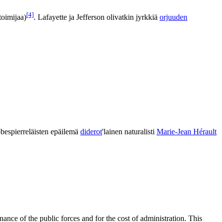
[4]
toimijaa)
. Lafayette ja Jefferson olivatkin jyrkkiä
orjuuden
obespierreläisten epäilemä
diderot
'lainen naturalisti
Marie-Jean Hérault
ance of the public forces and for the cost of administration. This