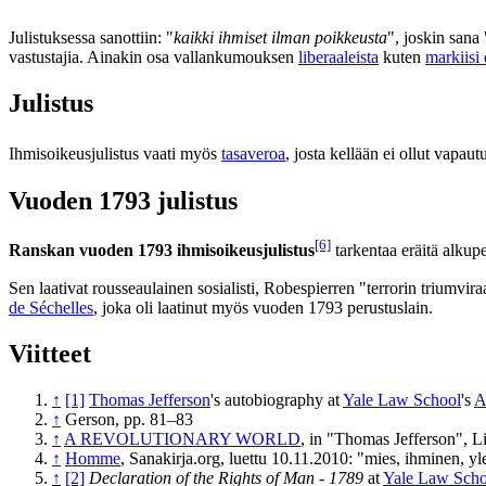
Julistuksessa sanottiin: "
kaikki ihmiset ilman poikkeusta
", joskin sana 
vastustajia. Ainakin osa vallankumouksen
liberaaleista
kuten
markiisi
Julistus
Ihmisoikeusjulistus vaati myös
tasaveroa
, josta kellään ei ollut vapautu
Vuoden 1793 julistus
[6]
Ranskan vuoden 1793 ihmisoikeusjulistus
tarkentaa eräitä alkupe
Sen laativat rousseaulainen sosialisti, Robespierren "terrorin triumvira
de Séchelles
, joka oli laatinut myös vuoden 1793 perustuslain.
Viitteet
↑
[1]
Thomas Jefferson
's autobiography at
Yale Law School
's
A
↑
Gerson, pp. 81–83
↑
A REVOLUTIONARY WORLD
, in "Thomas Jefferson", L
↑
Homme
, Sanakirja.org, luettu 10.11.2010: "mies, ihminen, yle
↑
[2]
Declaration of the Rights of Man - 1789
at
Yale Law Scho