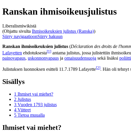
Ranskan ihmisoikeusjulistus
Liberalismiwikistä
(Ohjattu sivulta
Ihmisoikeuksien julistus (Ranska)
)
Siirry navigaatioon
Siirry hakuun
Ranskan ihmisoikeuksien julistus
(
Déclaration des droits de l'homm
[1]
Lafayetten
ehdotuksesta
antama julistus, jossa julistettiin ihmisoik
painovapaus
,
uskonnonvapaus
ja
omaisuudensuoja
sekä lisäksi
poliit
[2]
Julistuksen luonnoksen esitteli 11.7.1789 Lafayette
. Hän oli tehnyt
Sisällys
1
Ihmiset vai miehet?
2
Julistus
3
Vuoden 1793 julistus
4
Viitteet
5
Tietoa muualla
Ihmiset vai miehet?