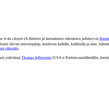
e et du citoyen
eli
Ihmisen ja kansalaisen oikeuksien julistus
) on
Ransk
euksien olevan universaaleja, kuuluvan kaikille, kaikkialla ja aina. Juli
tiset oikeudet
.
 sen ystävänsä
Thomas Jeffersonin
(USA:n Pariisin-suurlähettiläs, itsenä