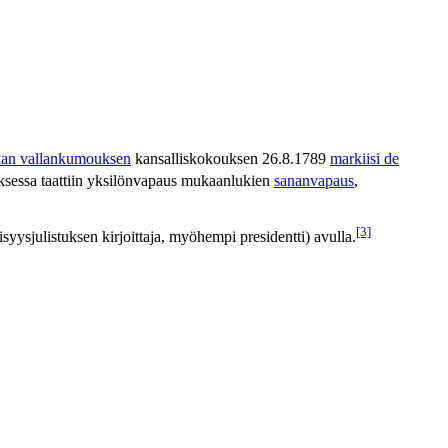
an vallankumouksen
kansalliskokouksen 26.8.1789
markiisi de
stuksessa taattiin yksilönvapaus mukaanlukien
sananvapaus
,
[3]
isyysjulistuksen kirjoittaja, myöhempi presidentti) avulla.