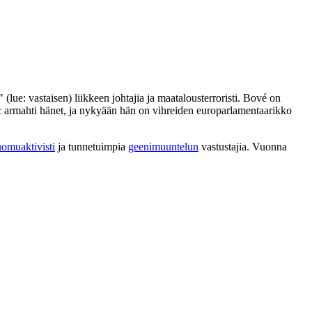
" (lue: vastaisen) liikkeen johtajia ja maatalousterroristi. Bové on
ac armahti hänet, ja nykyään hän on vihreiden europarlamentaarikko
uomuaktivisti
ja tunnetuimpia
geenimuuntelun
vastustajia. Vuonna