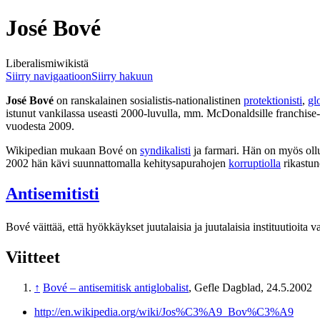
José Bové
Liberalismiwikistä
Siirry navigaatioon
Siirry hakuun
José Bové
on ranskalainen sosialistis-nationalistinen
protektionisti
,
gl
istunut vankilassa useasti 2000-luvulla, mm. McDonaldsille franchise
vuodesta 2009.
Wikipedian mukaan Bové on
syndikalisti
ja farmari. Hän on myös ollu
2002 hän kävi suunnattomalla kehitysapurahojen
korruptiolla
rikastu
Antisemitisti
Bové väittää, että hyökkäykset juutalaisia ja juutalaisia instituutioita 
Viitteet
↑
Bové – antisemitisk antiglobalist
, Gefle Dagblad, 24.5.2002
http://en.wikipedia.org/wiki/Jos%C3%A9_Bov%C3%A9