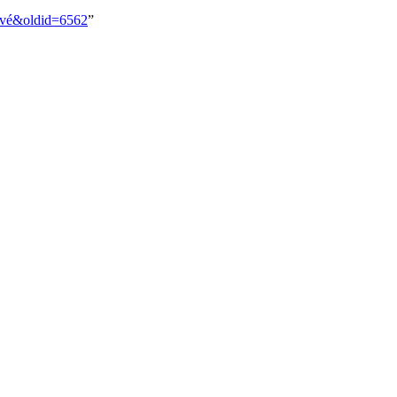
_Bové&oldid=6562
”