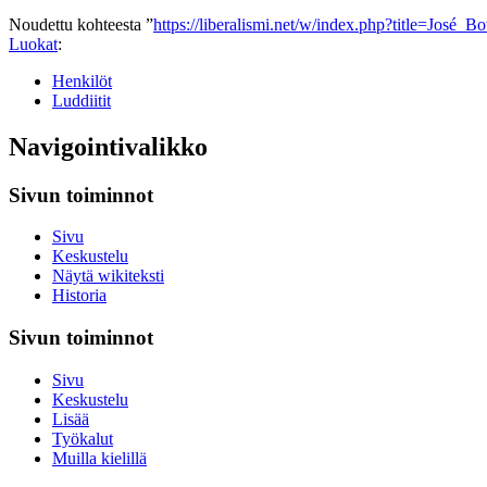
Noudettu kohteesta ”
https://liberalismi.net/w/index.php?title=José
Luokat
:
Henkilöt
Luddiitit
Navigointivalikko
Sivun toiminnot
Sivu
Keskustelu
Näytä wikiteksti
Historia
Sivun toiminnot
Sivu
Keskustelu
Lisää
Työkalut
Muilla kielillä