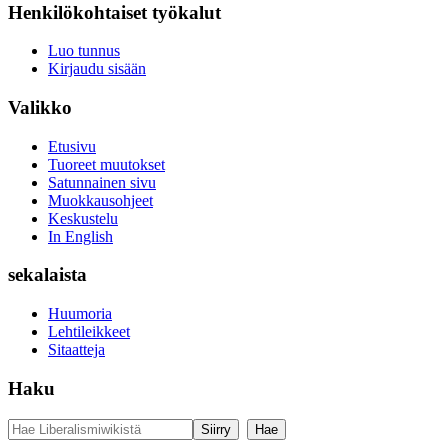
Henkilökohtaiset työkalut
Luo tunnus
Kirjaudu sisään
Valikko
Etusivu
Tuoreet muutokset
Satunnainen sivu
Muokkausohjeet
Keskustelu
In English
sekalaista
Huumoria
Lehtileikkeet
Sitaatteja
Haku