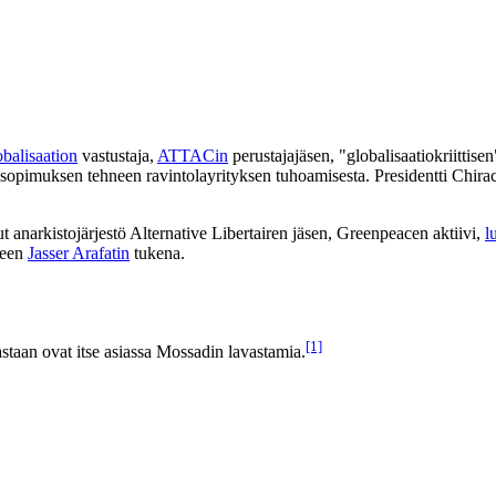
obalisaation
vastustaja,
ATTACin
perustajajäsen, "globalisaatiokriittisen
-sopimuksen tehneen ravintolayrityksen tuhoamisesta. Presidentti Chir
t anarkistojärjestö Alternative Libertairen jäsen, Greenpeacen aktiivi,
l
neen
Jasser Arafatin
tukena.
[1]
vastaan ovat itse asiassa Mossadin lavastamia.