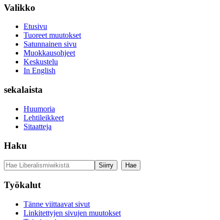
Valikko
Etusivu
Tuoreet muutokset
Satunnainen sivu
Muokkausohjeet
Keskustelu
In English
sekalaista
Huumoria
Lehtileikkeet
Sitaatteja
Haku
Työkalut
Tänne viittaavat sivut
Linkitettyjen sivujen muutokset