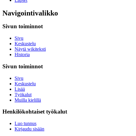
Lapset
Navigointivalikko
Sivun toiminnot
Sivu
Keskustelu
Näytä wikiteksti
Historia
Sivun toiminnot
Sivu
Keskustelu
Lisää
Työkalut
Muilla kielillä
Henkilökohtaiset työkalut
Luo tunnus
Kirjaudu sisään