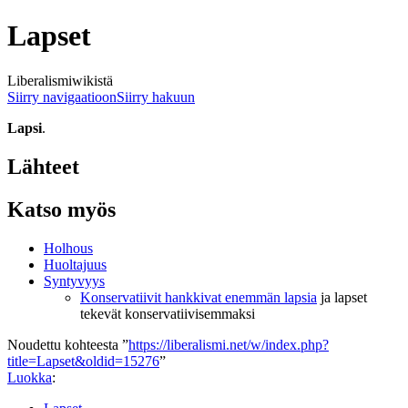
Lapset
Liberalismiwikistä
Siirry navigaatioon
Siirry hakuun
Lapsi
.
Lähteet
Katso myös
Holhous
Huoltajuus
Syntyvyys
Konservatiivit hankkivat enemmän lapsia
ja lapset
tekevät konservatiivisemmaksi
Noudettu kohteesta ”
https://liberalismi.net/w/index.php?
title=Lapset&oldid=15276
”
Luokka
: