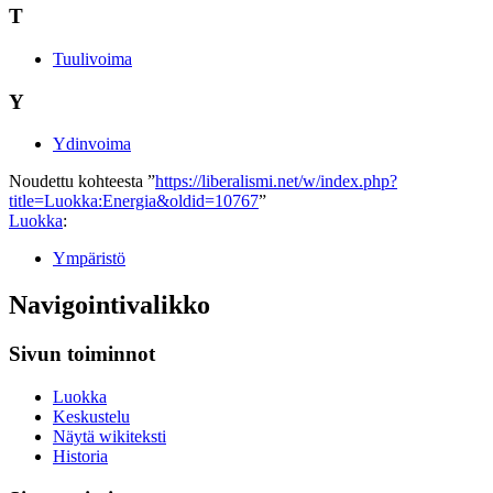
T
Tuulivoima
Y
Ydinvoima
Noudettu kohteesta ”
https://liberalismi.net/w/index.php?
title=Luokka:Energia&oldid=10767
”
Luokka
:
Ympäristö
Navigointivalikko
Sivun toiminnot
Luokka
Keskustelu
Näytä wikiteksti
Historia