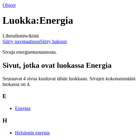
Ohjeet
Luokka:Energia
Liberalismiwikistä
Siirry navigaatioon
Siirry hakuun
Sivuja energiantuotannosta.
Sivut, jotka ovat luokassa Energia
Seuraavat 4 sivua kuuluvat tähän luokkaan. Sivujen kokonaismäärä
luokassa on 4.
E
Energia
H
Helsingin energia