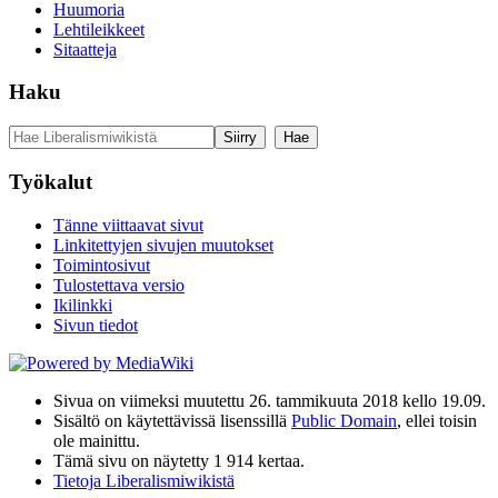
Huumoria
Lehtileikkeet
Sitaatteja
Haku
Työkalut
Tänne viittaavat sivut
Linkitettyjen sivujen muutokset
Toimintosivut
Tulostettava versio
Ikilinkki
Sivun tiedot
Sivua on viimeksi muutettu 26. tammikuuta 2018 kello 19.09.
Sisältö on käytettävissä lisenssillä
Public Domain
, ellei toisin
ole mainittu.
Tämä sivu on näytetty 1 914 kertaa.
Tietoja Liberalismiwikistä