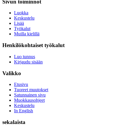
Sivun toiminnot
Luokka
Keskustelu
Lisää
Työkalut
Muilla kielillä
Henkilökohtaiset työkalut
Luo tunnus
Kirjaudu sisään
Valikko
Etusivu
Tuoreet muutokset
Satunnainen sivu
Muokkausohjeet
Keskustelu
In English
sekalaista