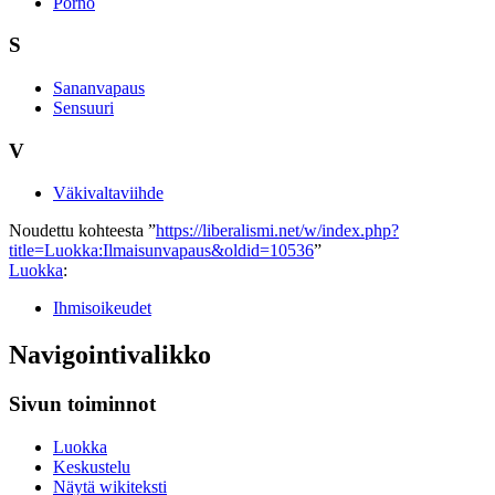
Porno
S
Sananvapaus
Sensuuri
V
Väkivaltaviihde
Noudettu kohteesta ”
https://liberalismi.net/w/index.php?
title=Luokka:Ilmaisunvapaus&oldid=10536
”
Luokka
:
Ihmisoikeudet
Navigointivalikko
Sivun toiminnot
Luokka
Keskustelu
Näytä wikiteksti