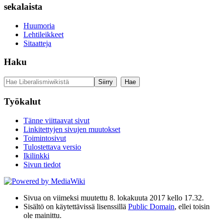
sekalaista
Huumoria
Lehtileikkeet
Sitaatteja
Haku
Työkalut
Tänne viittaavat sivut
Linkitettyjen sivujen muutokset
Toimintosivut
Tulostettava versio
Ikilinkki
Sivun tiedot
Sivua on viimeksi muutettu 8. lokakuuta 2017 kello 17.32.
Sisältö on käytettävissä lisenssillä
Public Domain
, ellei toisin
ole mainittu.