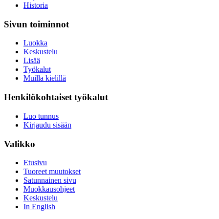
Historia
Sivun toiminnot
Luokka
Keskustelu
Lisää
Työkalut
Muilla kielillä
Henkilökohtaiset työkalut
Luo tunnus
Kirjaudu sisään
Valikko
Etusivu
Tuoreet muutokset
Satunnainen sivu
Muokkausohjeet
Keskustelu
In English