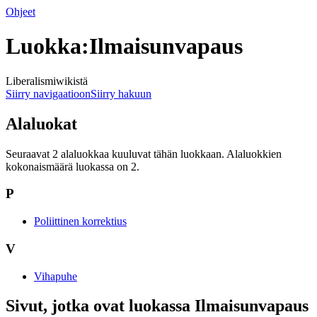
Ohjeet
Luokka:Ilmaisunvapaus
Liberalismiwikistä
Siirry navigaatioon
Siirry hakuun
Alaluokat
Seuraavat 2 alaluokkaa kuuluvat tähän luokkaan. Alaluokkien
kokonaismäärä luokassa on 2.
P
Poliittinen korrektius
V
Vihapuhe
Sivut, jotka ovat luokassa Ilmaisunvapaus