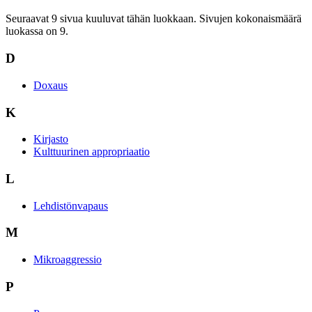
Seuraavat 9 sivua kuuluvat tähän luokkaan. Sivujen kokonaismäärä
luokassa on 9.
D
Doxaus
K
Kirjasto
Kulttuurinen appropriaatio
L
Lehdistönvapaus
M
Mikroaggressio
P