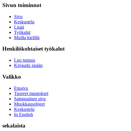
Sivun toiminnot
Sivu
Keskustelu
Lisää
Työkalut
Muilla kielillä
Henkilökohtaiset työkalut
Luo tunnus
Kirjaudu sisään
Valikko
Etusivu
Tuoreet muutokset
Satunnainen sivu
Muokkausohjeet
Keskustelu
In English
sekalaista