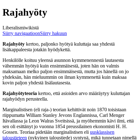
Rajahyöty
Liberalismiwikistä
Siirry navigaatioon
Siirry hakuun
Rajahyöty
kertoo, paljonko hyötyä kuluttaja saa yhdestä
lisäkappaleesta jotakin hyödykettä.
Henkilölle koituu yleensä asunnon kymmenennestä lautasesta
vähemmän hyötyä kuin ensimmäisestä, joten hän on valmis
maksamaan melko paljon ensimmäisestä, mutta jos hänellä on jo
yhdeksän, hän mieluummin on ilman kymmenettä kuin maksaa
kovin paljon yhdestä lisälautasesta.
Rajahyötyteoria
kertoo, että asioiden arvo määräytyy kuluttajan
rajahyödyn perusteella.
Marginalistisen (eli raja-) teorian kehittivät noin 1870 toisistaan
riippumatta William Stanley Jevons Englannissa, Carl Menger
Itävallassa ja Leon Walras Sveitsissä, ja myöhemmin kävi ilmi, että
sen oli esittänyt jo vuonna 1854 preussilainen ekonomisti H. H.
Gossen. Teoriaa pidetään marginalistisen eli
uusklassisen
taloustieteen
(nykyinen taloustiede) syntynä, mikä tunnetaan nimellä