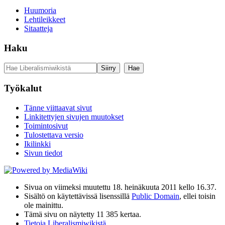
Huumoria
Lehtileikkeet
Sitaatteja
Haku
Työkalut
Tänne viittaavat sivut
Linkitettyjen sivujen muutokset
Toimintosivut
Tulostettava versio
Ikilinkki
Sivun tiedot
Sivua on viimeksi muutettu 18. heinäkuuta 2011 kello 16.37.
Sisältö on käytettävissä lisenssillä
Public Domain
, ellei toisin
ole mainittu.
Tämä sivu on näytetty 11 385 kertaa.
Tietoja Liberalismiwikistä