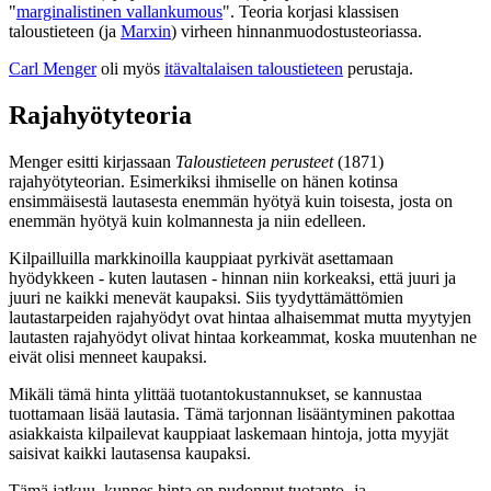
"
marginalistinen vallankumous
". Teoria korjasi klassisen
taloustieteen (ja
Marxin
) virheen hinnanmuodostusteoriassa.
Carl Menger
oli myös
itävaltalaisen taloustieteen
perustaja.
Rajahyötyteoria
Menger esitti kirjassaan
Taloustieteen perusteet
(1871)
rajahyötyteorian. Esimerkiksi ihmiselle on hänen kotinsa
ensimmäisestä lautasesta enemmän hyötyä kuin toisesta, josta on
enemmän hyötyä kuin kolmannesta ja niin edelleen.
Kilpailluilla markkinoilla kauppiaat pyrkivät asettamaan
hyödykkeen - kuten lautasen - hinnan niin korkeaksi, että juuri ja
juuri ne kaikki menevät kaupaksi. Siis tyydyttämättömien
lautastarpeiden rajahyödyt ovat hintaa alhaisemmat mutta myytyjen
lautasten rajahyödyt olivat hintaa korkeammat, koska muutenhan ne
eivät olisi menneet kaupaksi.
Mikäli tämä hinta ylittää tuotantokustannukset, se kannustaa
tuottamaan lisää lautasia. Tämä tarjonnan lisääntyminen pakottaa
asiakkaista kilpailevat kauppiaat laskemaan hintoja, jotta myyjät
saisivat kaikki lautasensa kaupaksi.
Tämä jatkuu, kunnes hinta on pudonnut tuotanto- ja