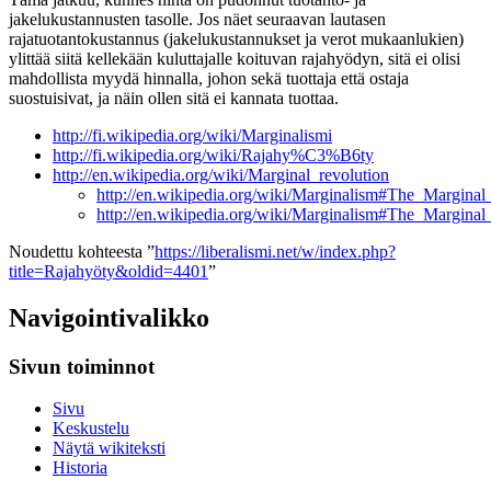
jakelukustannusten tasolle. Jos näet seuraavan lautasen
rajatuotantokustannus (jakelukustannukset ja verot mukaanlukien)
ylittää siitä kellekään kuluttajalle koituvan rajahyödyn, sitä ei olisi
mahdollista myydä hinnalla, johon sekä tuottaja että ostaja
suostuisivat, ja näin ollen sitä ei kannata tuottaa.
http://fi.wikipedia.org/wiki/Marginalismi
http://fi.wikipedia.org/wiki/Rajahy%C3%B6ty
http://en.wikipedia.org/wiki/Marginal_revolution
http://en.wikipedia.org/wiki/Marginalism#The_Marginal
http://en.wikipedia.org/wiki/Marginalism#The_Marginal
Noudettu kohteesta ”
https://liberalismi.net/w/index.php?
title=Rajahyöty&oldid=4401
”
Navigointivalikko
Sivun toiminnot
Sivu
Keskustelu
Näytä wikiteksti
Historia