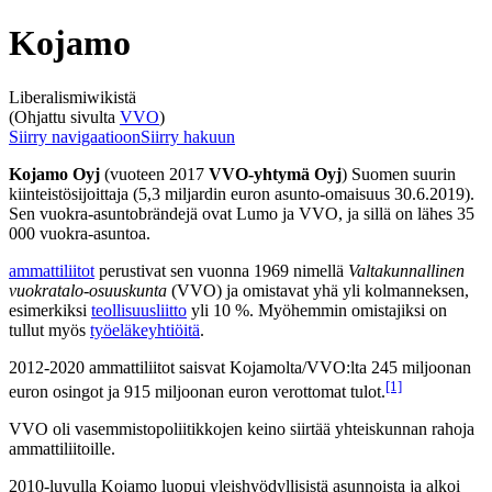
Kojamo
Liberalismiwikistä
(Ohjattu sivulta
VVO
)
Siirry navigaatioon
Siirry hakuun
Kojamo Oyj
(vuoteen 2017
VVO-yhtymä Oyj
) Suomen suurin
kiinteistösijoittaja (5,3 miljardin euron asunto-omaisuus 30.6.2019).
Sen vuokra-asuntobrändejä ovat Lumo ja VVO, ja sillä on lähes 35
000 vuokra-asuntoa.
ammattiliitot
perustivat sen vuonna 1969 nimellä
Valtakunnallinen
vuokratalo-osuuskunta
(VVO) ja omistavat yhä yli kolmanneksen,
esimerkiksi
teollisuusliitto
yli 10 %. Myöhemmin omistajiksi on
tullut myös
työeläkeyhtiöitä
.
2012-2020 ammattiliitot saisvat Kojamolta/VVO:lta 245 miljoonan
[1]
euron osingot ja 915 miljoonan euron verottomat tulot.
VVO oli vasemmistopoliitikkojen keino siirtää yhteiskunnan rahoja
ammattiliitoille.
2010-luvulla Kojamo luopui yleishyödyllisistä asunnoista ja alkoi