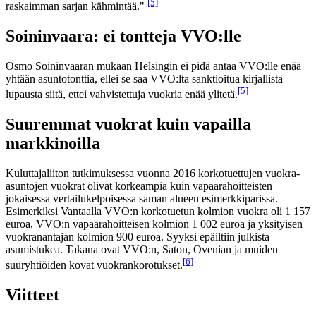
[5]
raskaimman sarjan kähmintää."
Soininvaara: ei tontteja VVO:lle
Osmo Soininvaaran mukaan Helsingin ei pidä antaa VVO:lle enää
yhtään asuntotonttia, ellei se saa VVO:lta sanktioitua kirjallista
[5]
lupausta siitä, ettei vahvistettuja vuokria enää ylitetä.
Suuremmat vuokrat kuin vapailla
markkinoilla
Kuluttajaliiton tutkimuksessa vuonna 2016 korkotuettujen vuokra-
asuntojen vuokrat olivat korkeampia kuin vapaarahoitteisten
jokaisessa vertailukelpoisessa saman alueen esimerkkiparissa.
Esimerkiksi Vantaalla VVO:n korkotuetun kolmion vuokra oli 1 157
euroa, VVO:n vapaarahoitteisen kolmion 1 002 euroa ja yksityisen
vuokranantajan kolmion 900 euroa. Syyksi epäiltiin julkista
asumistukea. Takana ovat VVO:n, Saton, Ovenian ja muiden
[6]
suuryhtiöiden kovat vuokrankorotukset.
Viitteet