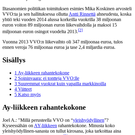
Iltasanomien politiikan toimituksen esimies Mika Koskinen arvosteli
VVO:ta ja sen hallituksessa ollutta
Antti Rinnettä
ahneudesta, koska
yhtiö teki vuoden 2014 alussa korkeilla vuokrilla 38 miljoonan
euron voiton 89 miljoonan euron liikevaihdolla ja maksoi 15
[2]
miljoonan euron osingot vuodelta 2013.
Vuonna 2013 VVO:n liikevaihto oli 347 miljoonaa euroa, tulos
ennen veroja 76 miljoonaa euroa ja tase 2,4 miljardia euroa.
Sisällys
1
Ay-liikkeen rahantekokone
2
Soininvaara: ei tontteja VVO:lle
3
Suuremmat vuokrat kuin vapailla markkinoilla
4
Viitteet
5
Katso myös
Ay-liikkeen rahantekokone
Joel A.: "Millä perusteella VVO on “
yleishyödyllinen
”?
Kyseessähän on
AY-liikkeen
rahantekokone. Minusta koko
yleishyödyllinen-sanasta on tullut kirosana, joka tarkoittaa aina