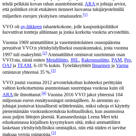
tehdä pelkkää kovan rahan asuntobisnestä.
ARA
:n johtaja arvioi,
että poliitikot eivät etukäteen tienneet luovansa tukijärjestelmillä
[1]
miljardien eurojen yksityisen omaisuuden.
VVO oli
ay-liikkeen
rahantekokone, jolle kaupunkipoliitikot
luovuttivat tontteja alihintaan ja jonka korkeita vuokria arvosteltiin.
Vuonna 1969 ammattiliitot ja vasemmistolainen osuuspääoma
perustivat VVO:n yleishyödylliseksi osuuskunnaksi, josta vuonna
[2]
1997 tuli osakeyhtiö.
Ammattiliitot omistavat suurimman osan
VVO:sta, niistä eniten
Metalliliitto
,
JHL
,
Rakennusliitto
,
PAM
,
Pro
,
OAJ
ja
TEAM
, 6-10 % kukin. Työeläkeyhtiöt
Ilmarinen
ja
Varma
[3]
omistavat yhteensä 35 %.
VVO joutui vuonna 2012 arvostelukohun kohteeksi perittyään
valtion korkotuetuista asunnoistaan suurempaa vuokraa kuin oli
[4]
ARA
:lle ilmoittanut.
Vuonna 2016 VVO jakoi yhteensä 104
miljoonan euron ennätysosingot omistajilleen. Jo aiemmin ay-
johtajat joutuivat kiusallisesti selittelemään, miksi rahoja ei käytetty
pienentämään vuokrankorotuksia kohtuullisiksi, kun asunnoissa
asuu paljon liittojen jäseniä. Kansanedustaja Leena Meri teki
eduskunnassa kirjallisen kysymyksen siitä, miksi ammattiliitot
lasketaan yleishyödyllisiksi omistajiksi, niin että niiden ei tarvitse
[3]
maksaa veroja osingoista.