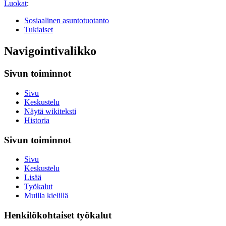
Luokat
:
Sosiaalinen asuntotuotanto
Tukiaiset
Navigointivalikko
Sivun toiminnot
Sivu
Keskustelu
Näytä wikiteksti
Historia
Sivun toiminnot
Sivu
Keskustelu
Lisää
Työkalut
Muilla kielillä
Henkilökohtaiset työkalut