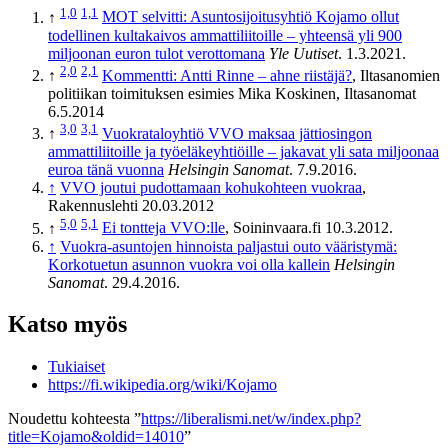
1,0
1,1
↑
MOT selvitti: Asuntosijoitusyhtiö Kojamo ollut
todellinen kultakaivos ammattiliitoille – yhteensä yli 900
miljoonan euron tulot verottomana
Yle Uutiset
. 1.3.2021.
2,0
2,1
↑
Kommentti: Antti Rinne – ahne riistäjä?
, Iltasanomien
politiikan toimituksen esimies Mika Koskinen, Iltasanomat
6.5.2014
3,0
3,1
↑
Vuokrataloyhtiö VVO maksaa jättiosingon
ammattiliitoille ja työeläkeyhtiöille – jakavat yli sata miljoonaa
euroa tänä vuonna
Helsingin Sanomat
. 7.9.2016.
↑
VVO joutui pudottamaan kohukohteen vuokraa
,
Rakennuslehti 20.03.2012
5,0
5,1
↑
Ei tontteja VVO:lle
, Soininvaara.fi 10.3.2012.
↑
Vuokra-asuntojen hinnoista paljastui outo vääristymä:
Korkotuetun asunnon vuokra voi olla kallein
Helsingin
Sanomat
. 29.4.2016.
Katso myös
Tukiaiset
https://fi.wikipedia.org/wiki/Kojamo
Noudettu kohteesta ”
https://liberalismi.net/w/index.php?
title=Kojamo&oldid=14010
”