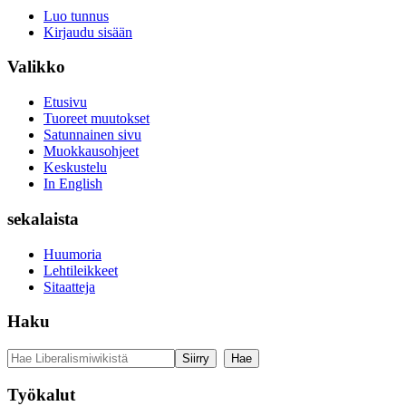
Luo tunnus
Kirjaudu sisään
Valikko
Etusivu
Tuoreet muutokset
Satunnainen sivu
Muokkausohjeet
Keskustelu
In English
sekalaista
Huumoria
Lehtileikkeet
Sitaatteja
Haku
Työkalut