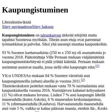
Kaupungistuminen
Liberalismiwikistä
Siirry navigaatioon
Siirry hakuun
Kaupungistuminen
on
talouskasvun
tärkeitä tekijöitä mutta
tapahtui Suomessa myöhään. Tiheän asun etuja ovat paremmat
työmarkkinat ja palvelut. Siksi yhä useampi muuttaa kaupunkeihin.
93 % Suomen karttaruuduista (250 m x 250 m) oli asumattomia jo
vuonna 2018. Päätoimittaja Ville Pernaan mukaan vääjäämätöntä
kaupungistumiskehitystä ei pidä yrittää kääntää. Pernaan mukaan
[1]
useimmat asuisivat maalla, jossa siellä olisi kaupungin edut.
YK:n UNDESAn mukaan 84 % Suomen väestöstä asui
[2]
kaupungistuneilla (urban) alueilla jo vuonna 2011.
Tilastokeskuksen jaottelun mukaan vasta 70 % suomalaisista asui
kaupunkialueilla vuonna 2016. Nurmijärven kaltaiset kehysalueet
(11 %) olivat mukana luvussa. Lisäksi 7 % asui kaupungin lähellä
maaseudulla (kuten Askola), 6 % maaseudun keskustaajamissa,
11 % ydinmaaseudulla (Kauhava). Harvaanasutulla maaseudulla
asui vain 5 %, vaikka se kattaa pääosan maasta, etenkin Itä-, Keski-