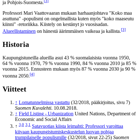
[3]
ja Pohjois-Suomesta.
Professori Mari Vaattovaaran mukaan harhaanjohtava "Koko maa
asuttuna" -populismi on ongelmallista kuten myös "koko maaseutu
kiinni" -retoriikka. Kiistely on kestänyt jo vuosisadan.
[3]
Alueellistaminen
on hänestä äärimmäisen vaikeaa ja kallista.
Historia
Kaupungistuneilla alueilla asui 43 % suomalaisista vuonna 1950,
64 % vuonna 1970, 79 % vuonna 1990, 84 % vuonna 2010 ja 85 %
vuonna 2015. Ennusteen mukaan myös 87 % vuonna 2030 ja 90 %
[4]
vuonna 2050.
Viitteet
↑
Lomatunnelmissa vastattu
(32/2018, pääkirjoitus, sivu 7)
Suomen Kuvalehti
. 10.08.2018.
↑
Field Listing - Urbanization
United Nations, Department of
Economic and Social Affairs
3,0
3,1
↑
Satavuotias kiista leimahti: Professori varoittaa
kiivaan kaupungistumiskeskustelun luovan pohjaa
trumpilaiselle populismille
(32/2018, sivut 22-25)
Suomen