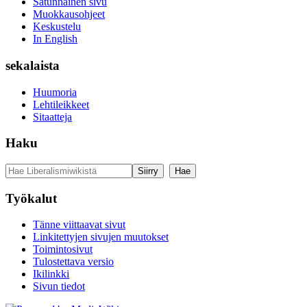
Satunnainen sivu
Muokkausohjeet
Keskustelu
In English
sekalaista
Huumoria
Lehtileikkeet
Sitaatteja
Haku
Työkalut
Tänne viittaavat sivut
Linkitettyjen sivujen muutokset
Toimintosivut
Tulostettava versio
Ikilinkki
Sivun tiedot