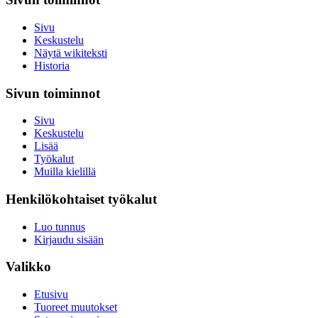
Sivu
Keskustelu
Näytä wikiteksti
Historia
Sivun toiminnot
Sivu
Keskustelu
Lisää
Työkalut
Muilla kielillä
Henkilökohtaiset työkalut
Luo tunnus
Kirjaudu sisään
Valikko
Etusivu
Tuoreet muutokset