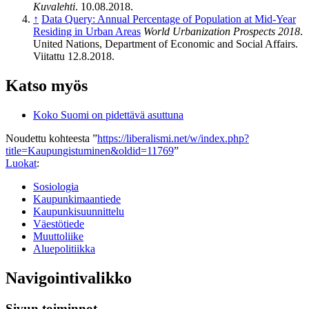
Kuvalehti
. 10.08.2018.
↑
Data Query: Annual Percentage of Population at Mid-Year
Residing in Urban Areas
World Urbanization Prospects 2018
.
United Nations, Department of Economic and Social Affairs.
Viitattu 12.8.2018.
Katso myös
Koko Suomi on pidettävä asuttuna
Noudettu kohteesta ”
https://liberalismi.net/w/index.php?
title=Kaupungistuminen&oldid=11769
”
Luokat
:
Sosiologia
Kaupunkimaantiede
Kaupunkisuunnittelu
Väestötiede
Muuttoliike
Aluepolitiikka
Navigointivalikko
Sivun toiminnot