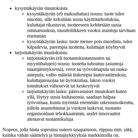
kysyntäkäyrän muutoksista
kysyntäkäyrän (eli maksuhalun) nousu: tuote tulee
muotiin, sille keksitään uusia käyttötarkoituksia,
kuluttajat rikastuvat, tuotteeseen kehitetään uusia
ominaisuuksia, muuttoliikkeen vuoksi asuntoja tarvitaan
enemmän
kysyntäkäyrän lasku: tuote menee pois muodista, tulee
kilpailevia, parempia tuotteita, kuluttajat köyhtyvät
tarjontakäyrän muutoksista:
tarjontakäyrän (eli tuotantokustannusten tai
myyntihalujen) nousu: tuotetta tuhoutuu (asuntoja
maanjäristyksessä), verot tai työvoimapula tai raaka-
ainepula, valtio määrää tiukempia laatuvaatimuksia,
kuluttajansuojaa tai byrokratiaa, lakon vuoksi
toimitukset vähenevät tai keskeytyvät
tarjontakäyrän lasku: päinvastaiset muutokset kuten
yllä, löytyy uusia kultasuonia, saadaan halpaa
työvoimaa, kunta myöntää enemmän rakennusoikeutta,
jolloin asuntohinnat ja vuokrat laskevat, tuotanto
organisoidaan tehokkaammin, uudet innovaatiot
alentavat tuotantokuluja
Nopeus, jolla hinta sopeutuu uuteen tasapainoon, riippuu mm. siitä,
kuinka vähän sääntelyä ja hintajäykkyyksiä markkinoilla on.