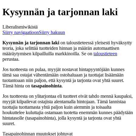
Kysynnän ja tarjonnan laki
Liberalismiwikistä
Siirry navigaatioon
Siirry hakuun
Kysynnän ja tarjonnan laki
on taloustieteessä yleisesti hyväksytty
teoria, joka selittää tuotteiden hinnan ja määrän automaattisen
määräytymisen kilpailluilla markkinoilla. Se on
taloustieteen
perustaa.
Jos tuotteesta on pulaa, myyjät nostavat hintapyyntöjään kunnes
tämä saa ostajat vähentämään ostohaluaan ja tuottajat lisäämään
tuotantoaan niin paljon, että kysyntä ja tarjonta ovat yhtä suuret.
Tämä hinta on
tasapainohinta
.
Jos tuotteesta on ylitarjontaa eli tuotteet eivät tahdo mennä kaupaksi,
myyjät kilpailevat ostajista alentamalla hintojaan. Tämä lannistaa
tuottajia tuottamasta yhtä paljon kuin aiemmin ja toisaalta
houkuttelee kuluttajia ostamaan tuotetta enemmän kunnes päädytään
hintatasolle (tasapainohinta), jolla kysyntä ja tarjonta ovat yhtä
suuret.
Tasapainohinnan muutokset johtuvat