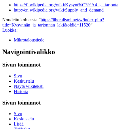
https://fi.wikipedia.org/wiki/Kysynt%C3%A4_ja_tarjonta
http://en.wikipedia.org/wiki/Supply_and_demand
Noudettu kohteesta ”
https://liberalismi.net/w/index.php?
title=Kysynnän_ja_tarjonnan_laki&oldid=11520
”
Luokka
:
Mikrotaloustiede
Navigointivalikko
Sivun toiminnot
Sivu
Keskustelu
Näytä wikiteksti
Historia
Sivun toiminnot
Sivu
Keskustelu
Lisää