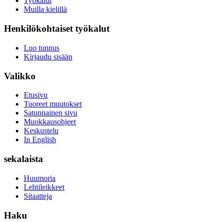
Työkalut
Muilla kielillä
Henkilökohtaiset työkalut
Luo tunnus
Kirjaudu sisään
Valikko
Etusivu
Tuoreet muutokset
Satunnainen sivu
Muokkausohjeet
Keskustelu
In English
sekalaista
Huumoria
Lehtileikkeet
Sitaatteja
Haku