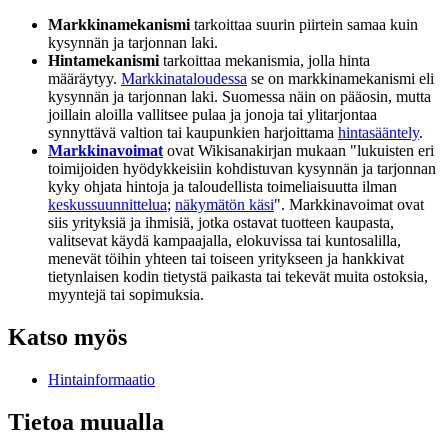
Markkinamekanismi
tarkoittaa suurin piirtein samaa kuin
kysynnän ja tarjonnan laki.
Hintamekanismi
tarkoittaa mekanismia, jolla hinta
määräytyy.
Markkinataloudessa
se on markkinamekanismi eli
kysynnän ja tarjonnan laki. Suomessa näin on pääosin, mutta
joillain aloilla vallitsee pulaa ja jonoja tai ylitarjontaa
synnyttävä valtion tai kaupunkien harjoittama
hintasääntely
.
Markkinavoimat
ovat Wikisanakirjan mukaan "lukuisten eri
toimijoiden hyödykkeisiin kohdistuvan kysynnän ja tarjonnan
kyky ohjata hintoja ja taloudellista toimeliaisuutta ilman
keskussuunnittelua
;
näkymätön käsi
". Markkinavoimat ovat
siis yrityksiä ja ihmisiä, jotka ostavat tuotteen kaupasta,
valitsevat käydä kampaajalla, elokuvissa tai kuntosalilla,
menevät töihin yhteen tai toiseen yritykseen ja hankkivat
tietynlaisen kodin tietystä paikasta tai tekevät muita ostoksia,
myyntejä tai sopimuksia.
Katso myös
Hintainformaatio
Tietoa muualla