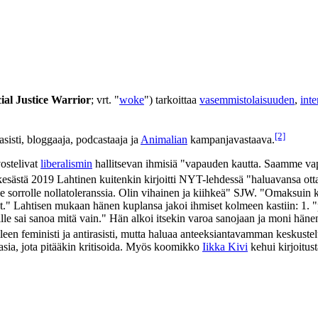
ial Justice Warrior
; vrt. "
woke
") tarkoittaa
vasemmistolaisuuden
,
int
[2]
irasisti, bloggaaja, podcastaaja ja
Animalian
kampanjavastaava.
ostelivat
liberalismin
hallitsevan ihmisiä "vapauden kautta. Saamme vapa
sästä 2019 Lahtinen kuitenkin kirjoitti NYT-lehdessä "haluavansa ottaa
 sorrolle nollatoleranssia. Olin vihainen ja kiihkeä"
SJW
. "Omaksuin kri
." Lahtisen mukaan hänen kuplansa jakoi ihmiset kolmeen kastiin: 1. "py
oille sai sanoa mitä vain." Hän alkoi itsekin varoa sanojaan ja moni häne
een feministi ja antirasisti, mutta haluaa anteeksiantavamman keskustel
iasia, jota pitääkin kritisoida. Myös koomikko
Iikka Kivi
kehui kirjoitust