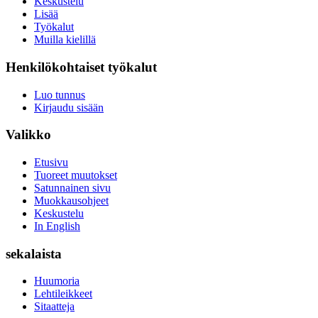
Keskustelu
Lisää
Työkalut
Muilla kielillä
Henkilökohtaiset työkalut
Luo tunnus
Kirjaudu sisään
Valikko
Etusivu
Tuoreet muutokset
Satunnainen sivu
Muokkausohjeet
Keskustelu
In English
sekalaista
Huumoria
Lehtileikkeet
Sitaatteja