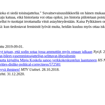
"joka ei siedä toisinajattelua." Suvaitsevaisuusliikkeellä on hänen muka
u katuaa, eikä historiasta voi ottaa opiksi, jos historia piilotetaan pois
ut tv-tuottajat irrottamalla vitsit asiayhteydestään. Kaisa Pylkkänen on 
änä: kun tiedostavat feministit lyövät muita, heidän kuuluu myös ottaa is
attu 2019-09-01.
yt tajuan, että sodin sotaa jossa ammuttiin myös omaan jalkaan
Nyt.fi
. 
at-bileet-vasemmistoajattelijat-selittavat-liberalismin
mutta kirjailija Minja Koskela sanoo verkkokeskustelun laantuneen
HS 
ities-dislike-political-correctness/572581
hyvä ihminen!
MTV Uutiset
. 28.10.2018.
ehti
. 31.12.2020.