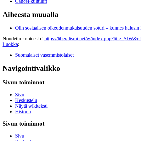
Cancel-kulttuuri
Aiheesta muualla
Olin sosiaalisen oikeudenmukaisuuden soturi – kunnes halusin 
Noudettu kohteesta ”
https://liberalismi.net/w/index.php?title=SJW&
Luokka
:
Suomalaiset vasemmistolaiset
Navigointivalikko
Sivun toiminnot
Sivu
Keskustelu
Näytä wikiteksti
Historia
Sivun toiminnot
Sivu