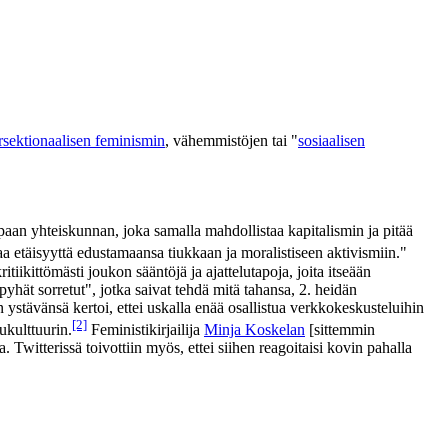
ersektionaalisen feminismin
, vähemmistöjen tai "
sosiaalisen
an yhteiskunnan, joka samalla mahdollistaa kapitalismin ja pitää
 etäisyyttä edustamaansa tiukkaan ja moralistiseen aktivismiin."
tiikittömästi joukon sääntöjä ja ajattelutapoja, joita itseään
hät sorretut", jotka saivat tehdä mitä tahansa, 2. heidän
n ystävänsä kertoi, ettei uskalla enää osallistua verkkokeskusteluihin
[2]
ukulttuurin.
Feministikirjailija
Minja Koskelan
[sittemmin
a. Twitterissä toivottiin myös, ettei siihen reagoitaisi kovin pahalla