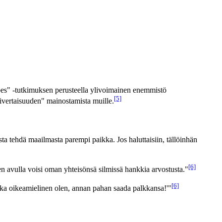
ibes" -tutkimuksen perusteella ylivoimainen enemmistö
[5]
ivertaisuuden" mainostamista muille.
ta tehdä maailmasta parempi paikka. Jos haluttaisiin, tällöinhän
[6]
en avulla voisi oman yhteisönsä silmissä hankkia arvostusta."
[6]
nka oikeamielinen olen, annan pahan saada palkkansa!'"