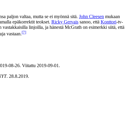
ansa paljon valtaa, mutta se ei myönnä sitä.
John Cleesen
mukaan
tamalla epäkorrektit teokset.
Ricky Gervais
sanoo, että
Konttori
-tv-
vastakkaisilla linjoilla, ja hänestä McGrath on esimerkki siitä, että
[7]
kuja vastaan.
2019-08-26. Viitattu 2019-09-01.
NYT
. 28.8.2019.