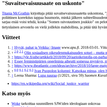
"Suvaitsevaisuusaate on uskonto"
Titania McGrathin
kirjoittaja pitää suvaitsevaisuusaatetta uskontona, 
poliittinen korrektius tappaa huumorin, minkä jälkeen suhteellisuudentaj
sarjaa enää voisi tehdä, koska "Somen raivotautinen joukkio" on pelotell
tietynlainen arvostelu on vielä joillekin mahdollista, ja pitää tätä hyv
Viitteet
↑
Hyvät, pahat ja Veikka | Image
www.apu.fi
. 2018-03-01. Viit
2,0
2,1
↑
Olin sosiaalisen oikeudenmukaisuuden soturi – mutta n
↑
https://yle.fi/aihe/artikkeli/2018/09/20/aarioikeistolla-on-parha
↑
Essee feministipiirien ongelmista aiheutti somessa myrskyn, 
↑
https://www.theatlantic.com/ideas/archive/2018/10/large-major
6,0
6,1
6,2
6,3
↑
Ivan Puopolon kolumni: Katsokaa minua, olen 
↑
Leena Sharma:
Lupa nauraa
(1/2021, sivu 59)
Suomen Kuval
https://en.wikipedia.org/wiki/Social_justice_warrior
Katso myös
Woke
tarkoittaa suunnilleen SJW:iden ideologiaan uskovaa