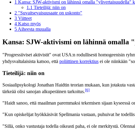
1
Kansa: SJW-aktivismi on lähinnä omalla "ylivertaisuudella" 
1.1
Tieteilijä: niin on
2
"Suvaitsevaisuusaate on uskonto"
3
Viitteet
4
Katso myös
5
Aiheesta muualla
Kansa: SJW-aktivismi on lähinnä omalla "
"Progressiiviset aktivistit" ovat USA:n rodullisesti homogeenisin ryh
yhdysvaltalaisista katsoo, että
poliittinen korrektius
ei ole niinkään "s
Tieteilijä: niin on
Sosiaalipsykologi Jonathan Haidtin teorian mukaan, kun jotakuta vastaa
[6]
tärkeää olisi sanojan alkuperäinen tarkoitus.
"Haidt sanoo, että maailman paremmaksi tekemisen sijaan kyseessä on m
"Kun opiskelijat hyökkäsivät Spellmania vastaan, puhuivat he todelli
"Sillä, onko vastustaja todella oikeasti paha, ei ole merkitystä. Olen