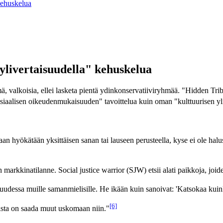
kehuskelua
ylivertaisuudella" kehuskelua
mä, valkoisia, ellei lasketa pientä ydinkonservatiiviryhmää. "Hidden Tr
osiaalisen oikeudenmukaisuuden" tavoittelua kuin oman "kulttuurisen yl
n hyökätään yksittäisen sanan tai lauseen perusteella, kyse ei ole halus
arkkinatilanne. Social justice warrior (SJW) etsii alati paikkoja, joid
suudessa muille samanmielisille. He ikään kuin sanoivat: 'Katsokaa kui
[6]
naista on saada muut uskomaan niin."