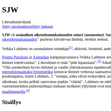
SJW
Liberalismiwikistä
Siirry navigaatioon
Siirry hakuun
SJW
eli
sosiaalisen oikeudenmukaisuuden soturi
(
sossusoturi
,
Soc
oikeudenmukaisuuden
" puolesta kiivailevaa ihmistä, etenkin netissä.
[1]
Veikka Lahtinen on suomalainen toimittaja
, aktivisti, feministi, ant
Pontus Purokuru
ja
Animalian
kampanjavastaava Veikka Lahtinen arv
[3]
ihmiset tottelevaisina". Liberalismi ei enää "pidä lupaustaan".
Alkuke
"Olin asenteeltani hyvin ehdoton ja vaadin yhteiskunnassa tapahtuvalle
intersektionaalisiksi feministeiksi
kutsuvat ihmiset verkossa saarnasivat
puolustajansa, kuten Lahtinen, 3. "sortajat, jotka olivat roskaväkeä, j
ollenkaan, koska pelkää sanovansa jotakin "väärää". Lahtinen on edell
vasemmistoliiton puheenjohtaja] mukaan tuollaiset ylilyönnit ovat tos
[4]
maalittamisella
.
Sisällys