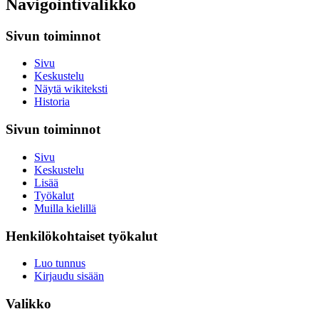
Navigointivalikko
Sivun toiminnot
Sivu
Keskustelu
Näytä wikiteksti
Historia
Sivun toiminnot
Sivu
Keskustelu
Lisää
Työkalut
Muilla kielillä
Henkilökohtaiset työkalut
Luo tunnus
Kirjaudu sisään
Valikko