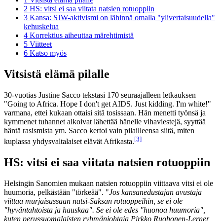
2
HS: vitsi ei saa viitata natsien rotuoppiin
3
Kansa: SJW-aktivismi on lähinnä omalla "ylivertaisuudella"
kehuskelua
4
Korrektius aiheuttaa märehtimistä
5
Viitteet
6
Katso myös
Vitsistä elämä pilalle
30-vuotias Justine Sacco tekstasi 170 seuraajalleen letkauksen
"Going to Africa. Hope I don't get AIDS. Just kidding. I'm white!"
varmana, ettei kukaan ottaisi sitä tosissaan. Hän menetti työnsä ja
kymmenet tuhannet alkoivat lähettää hänelle vihaviestejä, syyttää
häntä rasismista ym. Sacco kertoi vain pilailleensa siitä, miten
[3]
kuplassa yhdysvaltalaiset elävät Afrikasta.
HS: vitsi ei saa viitata natsien rotuoppiin
Helsingin Sanomien mukaan natsien rotuoppiin viittaava vitsi ei ole
huumoria, pelkästään "törkeää". "
Jos kansanedustajan avustaja
viittaa murjaisussaan natsi-Saksan rotuoppeihin, se ei ole
"hyväntahtoista ja hauskaa". Se ei ole edes "huonoa huumoria",
kuten perussuomalaisten ryhmänjohtaja Pirkko Ruohonen-Lerner