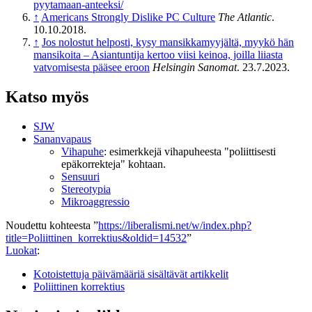
pyytamaan-anteeksi/
↑
Americans Strongly Dislike PC Culture
The Atlantic
.
10.10.2018.
↑
Jos nolostut helposti, kysy mansikka­myyjältä, myykö hän
mansikoita – Asian­tuntija kertoo viisi keinoa, joilla liiasta
vatvomisesta pääsee eroon
Helsingin Sanomat
. 23.7.2023.
Katso myös
SJW
Sananvapaus
Vihapuhe
: esimerkkejä vihapuheesta "poliittisesti
epäkorrekteja" kohtaan.
Sensuuri
Stereotypia
Mikroaggressio
Noudettu kohteesta ”
https://liberalismi.net/w/index.php?
title=Poliittinen_korrektius&oldid=14532
”
Luokat
:
Kotoistettuja päivämääriä sisältävät artikkelit
Poliittinen korrektius