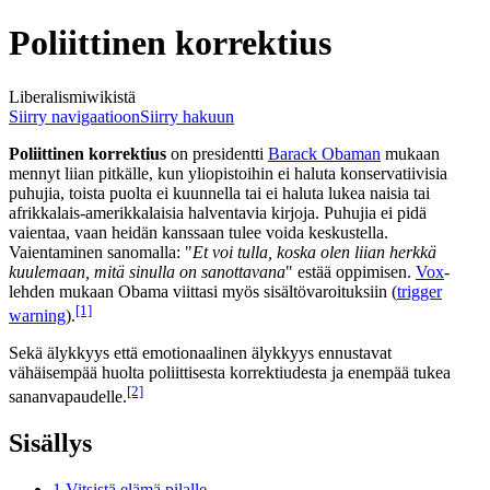
Poliittinen korrektius
Liberalismiwikistä
Siirry navigaatioon
Siirry hakuun
Poliittinen korrektius
on presidentti
Barack Obaman
mukaan
mennyt liian pitkälle, kun yliopistoihin ei haluta konservatiivisia
puhujia, toista puolta ei kuunnella tai ei haluta lukea naisia tai
afrikkalais-amerikkalaisia halventavia kirjoja. Puhujia ei pidä
vaientaa, vaan heidän kanssaan tulee voida keskustella.
Vaientaminen sanomalla: "
Et voi tulla, koska olen liian herkkä
kuulemaan, mitä sinulla on sanottavana
" estää oppimisen.
Vox
-
lehden mukaan Obama viittasi myös sisältövaroituksiin (
trigger
[1]
warning
).
Sekä älykkyys että emotionaalinen älykkyys ennustavat
vähäisempää huolta poliittisesta korrektiudesta ja enempää tukea
[2]
sananvapaudelle.
Sisällys
1
Vitsistä elämä pilalle