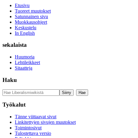
Etusivu
Tuoreet muutokset
Satunnainen sivu
Muokkausohjeet
Keskustelu
In English
sekalaista
Huumoria
Lehtileikkeet
Sitaatteja
Haku
Työkalut
Tänne viittaavat sivut
Linkitettyjen sivujen muutokset
Toimintosivut
Tulostettava versio