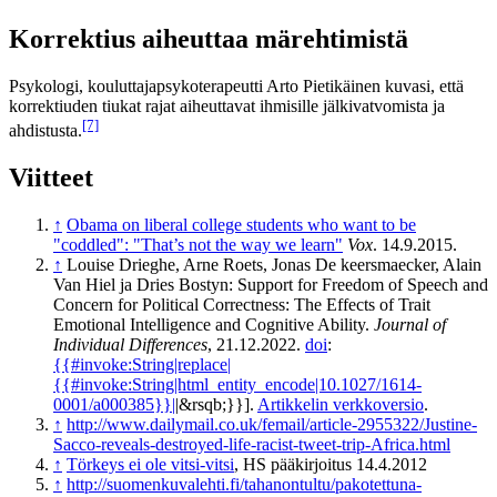
Korrektius aiheuttaa märehtimistä
Psykologi, kouluttajapsykoterapeutti Arto Pietikäinen kuvasi, että
korrektiuden tiukat rajat aiheuttavat ihmisille jälkivatvomista ja
[7]
ahdistusta.
Viitteet
↑
Obama on liberal college students who want to be
"coddled": "That’s not the way we learn"
Vox
. 14.9.2015.
↑
Louise Drieghe, Arne Roets, Jonas De keersmaecker, Alain
Van Hiel ja Dries Bostyn: Support for Freedom of Speech and
Concern for Political Correctness: The Effects of Trait
Emotional Intelligence and Cognitive Ability.
Journal of
Individual Differences
, 21.12.2022.
doi
:
{{#invoke:String|replace|
{{#invoke:String|html_entity_encode|10.1027/1614-
0001/a000385}}|
|&rsqb;}}].
Artikkelin verkkoversio
.
↑
http://www.dailymail.co.uk/femail/article-2955322/Justine-
Sacco-reveals-destroyed-life-racist-tweet-trip-Africa.html
↑
Törkeys ei ole vitsi-vitsi
, HS pääkirjoitus 14.4.2012
↑
http://suomenkuvalehti.fi/tahanontultu/pakotettuna-