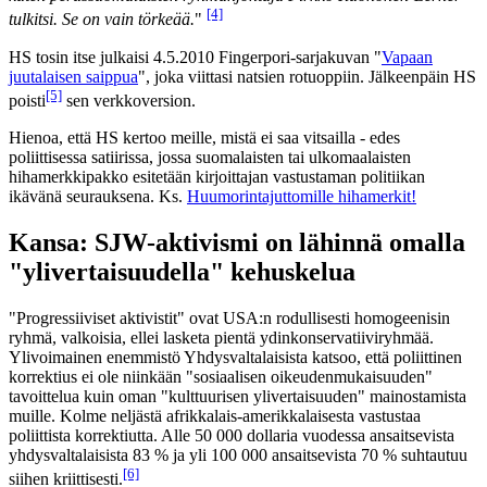
[4]
tulkitsi. Se on vain törkeää.
"
HS tosin itse julkaisi 4.5.2010 Fingerpori-sarjakuvan "
Vapaan
juutalaisen saippua
", joka viittasi natsien rotuoppiin. Jälkeenpäin HS
[5]
poisti
sen verkkoversion.
Hienoa, että HS kertoo meille, mistä ei saa vitsailla - edes
poliittisessa satiirissa, jossa suomalaisten tai ulkomaalaisten
hihamerkkipakko esitetään kirjoittajan vastustaman politiikan
ikävänä seurauksena. Ks.
Huumorintajuttomille hihamerkit!
Kansa: SJW-aktivismi on lähinnä omalla
"ylivertaisuudella" kehuskelua
"Progressiiviset aktivistit" ovat USA:n rodullisesti homogeenisin
ryhmä, valkoisia, ellei lasketa pientä ydinkonservatiiviryhmää.
Ylivoimainen enemmistö Yhdysvaltalaisista katsoo, että poliittinen
korrektius ei ole niinkään "sosiaalisen oikeudenmukaisuuden"
tavoittelua kuin oman "kulttuurisen ylivertaisuuden" mainostamista
muille. Kolme neljästä afrikkalais-amerikkalaisesta vastustaa
poliittista korrektiutta. Alle 50 000 dollaria vuodessa ansaitsevista
yhdysvaltalaisista 83 % ja yli 100 000 ansaitsevista 70 % suhtautuu
[6]
siihen kriittisesti.