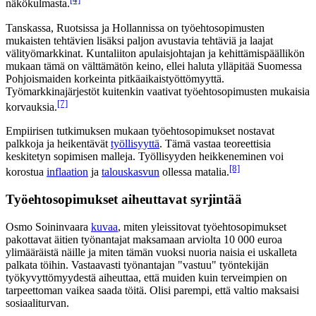
näkökulmasta.
Tanskassa, Ruotsissa ja Hollannissa on työehtosopimusten
mukaisten tehtävien lisäksi paljon avustavia tehtäviä ja laajat
välityömarkkinat. Kuntaliiton apulaisjohtajan ja kehittämispäällikön
mukaan tämä on välttämätön keino, ellei haluta ylläpitää Suomessa
Pohjoismaiden korkeinta pitkäaikaistyöttömyyttä.
Työmarkkinajärjestöt kuitenkin vaativat työehtosopimusten mukaisia
[7]
korvauksia.
Empiirisen tutkimuksen mukaan työehtosopimukset nostavat
palkkoja ja heikentävät
työllisyyttä
. Tämä vastaa teoreettisia
keskitetyn sopimisen malleja. Työllisyyden heikkeneminen voi
[8]
korostua
inflaation
ja
talouskasvun
ollessa matalia.
Työehtosopimukset aiheuttavat syrjintää
Osmo Soininvaara
kuvaa
, miten yleissitovat työehtosopimukset
pakottavat äitien työnantajat maksamaan arviolta 10 000 euroa
ylimääräistä näille ja miten tämän vuoksi nuoria naisia ei uskalleta
palkata töihin. Vastaavasti työnantajan "vastuu" työntekijän
työkyvyttömyydestä aiheuttaa, että muiden kuin terveimpien on
tarpeettoman vaikea saada töitä. Olisi parempi, että valtio maksaisi
sosiaaliturvan.