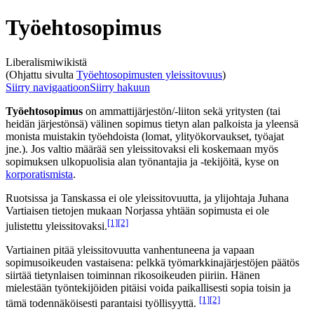
Työehtosopimus
Liberalismiwikistä
(Ohjattu sivulta
Työehtosopimusten yleissitovuus
)
Siirry navigaatioon
Siirry hakuun
Työehtosopimus
on ammattijärjestön/-liiton sekä yritysten (tai
heidän järjestönsä) välinen sopimus tietyn alan palkoista ja yleensä
monista muistakin työehdoista (lomat, ylityökorvaukset, työajat
jne.). Jos valtio määrää sen yleissitovaksi eli koskemaan myös
sopimuksen ulkopuolisia alan työnantajia ja -tekijöitä, kyse on
korporatismista
.
Ruotsissa ja Tanskassa ei ole yleissitovuutta, ja ylijohtaja Juhana
Vartiaisen tietojen mukaan Norjassa yhtään sopimusta ei ole
[1]
[2]
julistettu yleissitovaksi.
Vartiainen pitää yleissitovuutta vanhentuneena ja vapaan
sopimusoikeuden vastaisena: pelkkä työmarkkinajärjestöjen päätös
siirtää tietynlaisen toiminnan rikosoikeuden piiriin. Hänen
mielestään työntekijöiden pitäisi voida paikallisesti sopia toisin ja
[1]
[2]
tämä todennäköisesti parantaisi työllisyyttä.