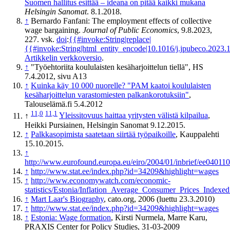
Suomen hallitus esittää – ideana on pitää kaikki mukana
Helsingin Sanomat
. 8.1.2018.
↑
Bernardo Fanfani: The employment effects of collective
wage bargaining.
Journal of Public Economics
, 9.8.2023,
227. vsk.
doi
:
{{#invoke:String|replace|
{{#invoke:String|html_entity_encode|10.1016/j.jpubeco.2023.
Artikkelin verkkoversio
.
↑
"Työehtoriita koululaisten kesäharjoittelun tiellä", HS
7.4.2012, sivu A13
↑
Kuinka käy 10 000 nuorelle? "PAM kaatoi koululaisten
kesäharjoittelun varastomiesten palkankorotuksiin"
,
Talouselämä.fi 5.4.2012
11,0
11,1
↑
Yleissitovuus haittaa yritysten välistä kilpailua
,
Heikki Pursiainen, Helsingin Sanomat 9.12.2015.
↑
Palkkasopimista saatetaan siirtää työpaikoille
, Kauppalehti
15.10.2015.
↑
http://www.eurofound.europa.eu/eiro/2004/01/inbrief/ee04011
↑
http://www.stat.ee/index.php?id=34209&highlight=wages
↑
http://www.economywatch.com/economic-
statistics/Estonia/Inflation_Average_Consumer_Prices_Indexe
↑
Mart Laar's Biography
, cato.org, 2006 (luettu 23.3.2010)
↑
http://www.stat.ee/index.php?id=34209&highlight=wages
↑
Estonia: Wage formation
, Kirsti Nurmela, Marre Karu,
PRAXIS Center for Policy Studies, 31-03-2009