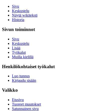
Sivu
Keskustelu
Näytä wikiteksti
Historia
Sivun toiminnot
Sivu
Keskustelu
Lisää
Työkalut
Muilla kielillä
Henkilökohtaiset työkalut
Luo tunnus
Kirjaudu sisään
Valikko
Etusivu
Tuoreet muutokset
Satunnainen sivu