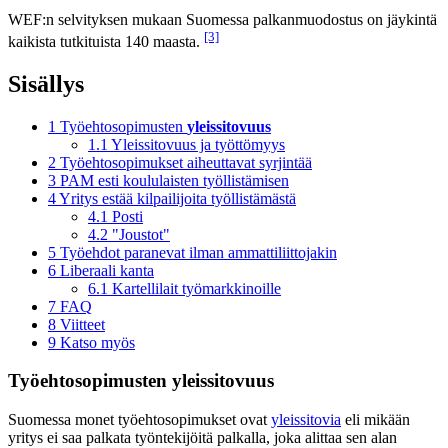
WEF:n selvityksen mukaan Suomessa palkanmuodostus on jäykintä
[3]
kaikista tutkituista 140 maasta.
Sisällys
1
Työehtosopimusten
yleissitovuus
1.1
Yleissitovuus ja työttömyys
2
Työehtosopimukset aiheuttavat syrjintää
3
PAM esti koululaisten työllistämisen
4
Yritys estää kilpailijoita työllistämästä
4.1
Posti
4.2
"Joustot"
5
Työehdot paranevat ilman ammattiliittojakin
6
Liberaali kanta
6.1
Kartellilait työmarkkinoille
7
FAQ
8
Viitteet
9
Katso myös
Työehtosopimusten
yleissitovuus
Suomessa monet työehtosopimukset ovat
yleissitovia
eli mikään
yritys ei saa palkata työntekijöitä palkalla, joka alittaa sen alan