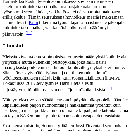
Esimerkiksi Postin työehtosopimuksessa sovitaan mainosten
jakeluun kolminkertaiset palkat mainosjakelualan omaan
työsopimukseen nähden, vaikka Posti ei edes harjoita mainosten
erillisjakelua. Tämän seurauksena hovioikeus määräsi maksamaan
taannehtivasti
Paun
tukemana työnantajansa haastaneelle jakelijalle
kolminkertaiset palkat, vaikka käräjäoikeus oli määrännyt
[11]
päinvastoin.
"Joustot"
Yleissitovissa työehtosopimuksissa on usein määräyksiä kaikille alan
yrityksille mutta kuitenkin joustopykälä, joka sallii näistä
määräyksistä poikkeamisen liittoon kuuluville yrityksille, ei muille.
Siksi "järjestäytymätön työnantaja on tiukemmin sidottu"
työehtosopimuksen määräyksiin kuin työnantajaliittoon liittynyt.
Lokakuussa 2015 selvitysmies Harri Hietala esitti
[3]
järjestäytymättömille osaa samoista "jousto"-oikeuksista.
Näin yritykset voivat säätää neuvottelupöydän ulkopuolelle jääneille
kilpailijoilleen paljon huonommat ja hankalammat työehdot kuin
itselleen, ja niistä poikkeaminen on näille kilpailijoille laitonta. Tämä
on täysin SAK:n muka puolustaman sopimusvapauden vastaista.
Ex-oikeusministerin, Suomen yrittäjien Jussi Järventauksen mukaan
on perustuslain vastaista edellyttää, että yrityksen pitäisi kuulua