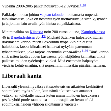
[18]
Vuosina 2000-2005 palkat nousivat 8-12 %/vuosi.
Palkkojen nousu johtuu
vapaan talouden
tuottamasta nopeasta
talouskasvusta, joka on nostanut työn tuottavuutta ja siten kysynnän
ja tarjonnan lain avulla työn hintaa eli palkkatasoa.
Minimipalkka on
Kiinassa
noin 200 euroa kuussa,
Kambodzhassa
[19]
46 ja
Bangladeshissa
35.
Michaël Sztanken halpatyökriittinen
dokumentti kertoo, miten Foxconnin työpaikkoihin ei riitä
halukkaita, koska kiinalaiset haluavat nykyään paremman
[19]
työsopimuksen, joka tarjoaa enemmän vapaa-aikaa.
Tämä kertoo
siitä, miten tuottavuuden kasvaessa työntekijöiden kannattaa tinkiä
palkasta muiden työehtojen vuoksi. Mitä enemmän halpatyötä
viedään kehitysmaihin, sitä nopeammin niissäkin päästään samaan.
Liberaali kanta
Liberaalit yleensä hyväksyvät suostuvaisten aikuisten keskinäiset
sopimukset, myös silloin, kun nämä aikuiset ovat antaneet
valtakirjan jollekulle muulle kuten ammattiliittojen tapauksessa
(osakeyhtiö puolestaan on saanut omistajiltaan luvan tehdä
sopimuksia näiden yhtiöön sijoittamista varoista).