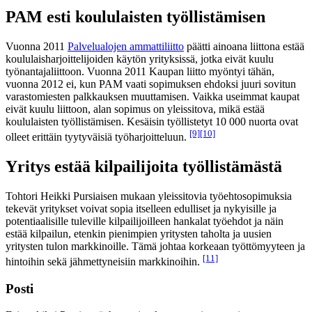
PAM esti koululaisten työllistämisen
Vuonna 2011
Palvelualojen ammattiliitto
päätti ainoana liittona estää
koululaisharjoittelijoiden käytön yrityksissä, jotka eivät kuulu
työnantajaliittoon. Vuonna 2011 Kaupan liitto myöntyi tähän,
vuonna 2012 ei, kun PAM vaati sopimuksen ehdoksi juuri sovitun
varastomiesten palkkauksen muuttamisen. Vaikka useimmat kaupat
eivät kuulu liittoon, alan sopimus on yleissitova, mikä estää
koululaisten työllistämisen. Kesäisin työllistetyt 10 000 nuorta ovat
[9]
[10]
olleet erittäin tyytyväisiä työharjoitteluun.
Yritys estää kilpailijoita työllistämästä
Tohtori Heikki Pursiaisen mukaan yleissitovia työehtosopimuksia
tekevät yritykset voivat sopia itselleen edulliset ja nykyisille ja
potentiaalisille tuleville kilpailijoilleen hankalat työehdot ja näin
estää kilpailun, etenkin pienimpien yritysten taholta ja uusien
yritysten tulon markkinoille. Tämä johtaa korkeaan työttömyyteen ja
[11]
hintoihin sekä jähmettyneisiin markkinoihin.
Posti