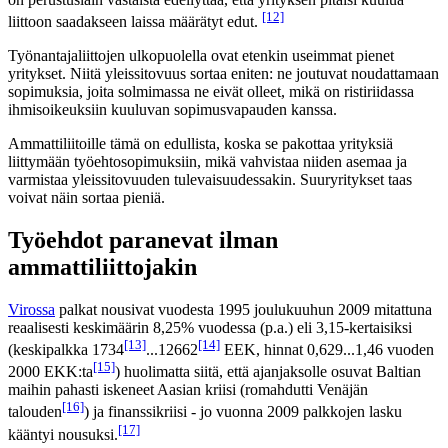
[12]
liittoon saadakseen laissa määrätyt edut.
Työnantajaliittojen ulkopuolella ovat etenkin useimmat pienet
yritykset. Niitä yleissitovuus sortaa eniten: ne joutuvat noudattamaan
sopimuksia, joita solmimassa ne eivät olleet, mikä on ristiriidassa
ihmisoikeuksiin kuuluvan sopimusvapauden kanssa.
Ammattiliitoille tämä on edullista, koska se pakottaa yrityksiä
liittymään työehtosopimuksiin, mikä vahvistaa niiden asemaa ja
varmistaa yleissitovuuden tulevaisuudessakin. Suuryritykset taas
voivat näin sortaa pieniä.
Työehdot paranevat ilman
ammattiliittojakin
Virossa
palkat nousivat vuodesta 1995 joulukuuhun 2009 mitattuna
reaalisesti keskimäärin 8,25% vuodessa (p.a.) eli 3,15-kertaisiksi
[13]
[14]
(keskipalkka 1734
...12662
EEK, hinnat 0,629...1,46 vuoden
[15]
2000 EKK:ta
) huolimatta siitä, että ajanjaksolle osuvat Baltian
maihin pahasti iskeneet Aasian kriisi (romahdutti Venäjän
[16]
talouden
) ja finanssikriisi - jo vuonna 2009 palkkojen lasku
[17]
kääntyi nousuksi.