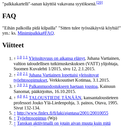
[20]
"palkkakartelli"-sanan käyttöä vakavana syytöksenä.
FAQ
"Eihän palkoilla pidä kilpailla" "Sitten tulee työssäkäyviä köyhiä!"
ym.: ks.
Minimipalkka#FAQ
.
Viitteet
1,0
1,1
↑
Yleissitovuus on aikansa elänyt
, Juhana Vartiainen,
valtion taloudellisen tutkimuskeskuksen (VATT) ylijohtaja,
Suomen Kuvalehti 1/2015, sivu 12, 2.1.2015.
2,0
2,1
↑
Juhana Vartiainen lopettaisi yleissitovat
työehtosopimukset
, Verkkouutiset Kotimaa, 3.1.2015.
3,0
3,1
↑
Palkanmuodostukseen haetaan joustoa
, Kainuun
Sanomat, pääkirjoitus, 16.10.2015.
4,0
4,1
↑
TALOUSTIEDE TÄNÄÄN
, kansantaloustieteen
professori Jouko Ylä-Liedenpohja, 3. painos, Otava, 1995.
Sivut 132-134.
↑
http://www.finlex.fi/fi/laki/ajantasa/2001/20010055
↑
Työehtosopimus
(Wp)
↑
Tanskan aktiivimalli on jotain aivan muuta kuin mitä