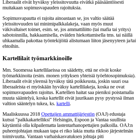
Liberaalit eivät hyväksy yleissitovuutta eivätkä pääsääntöisesti
muitakaan sopimusvapauden rajoituksia.
Sopimusvapautta ei rajoita ainoastaan se, jos valtio säätää
yleissitovuuden tai minimipalkkalakeja, vaan myös muut
väkivaltaiset toimet, esim. se, jos ammattiliitto (tai mafia tai yritys)
sabotoinnilla, hakkaamisella, eväiden hiekottamisella tms. tai näillä
uhkaamalla pakottaa työntekijöitä alistumaan liiton jäsenyyteen ja/tai
ehtoihin.
Kartellilait työmarkkinoille
Mm. Suomessa kartellilaeissa on säädetty, että ne eivät koske
työmarkkinoita (esim. monen yrityksen yhteisiä työehtosopimuksia).
Liberaalit eivät yleensä hyväksy tätä poikkeusta, joskin suuri osa
liberaaleista ei myöskään hyväksy kartellilakeja, koska ne ovat
sopimusvapauden rajoitus. Kartellien haitat saa pieniksi poistamalla
muuta sääntelyä, koska kartellit eivät juurikaan pysy pystyssä ilman
valtion sääntelyn tukea, ks.
kartelli
.
Maaliskuussa 2018
Opettajien ammattijärjestön
(OAJ) edustaja
kutsui "palkkakartelliksi" Helsingin, Espoon ja Vantaa suullista
käytäntöä olla kilpailematta lastentarhanopettajien palkoilla. OAJ:n
puheenjohtajan mukaan tapa ei riko lakia mutta rikkoo järjestelmän
toimivuutta. Vantaan varhaiskasvatuksen johtaja piti