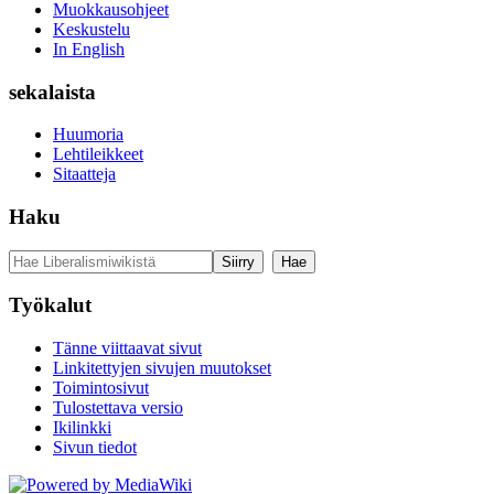
Muokkausohjeet
Keskustelu
In English
sekalaista
Huumoria
Lehtileikkeet
Sitaatteja
Haku
Työkalut
Tänne viittaavat sivut
Linkitettyjen sivujen muutokset
Toimintosivut
Tulostettava versio
Ikilinkki
Sivun tiedot