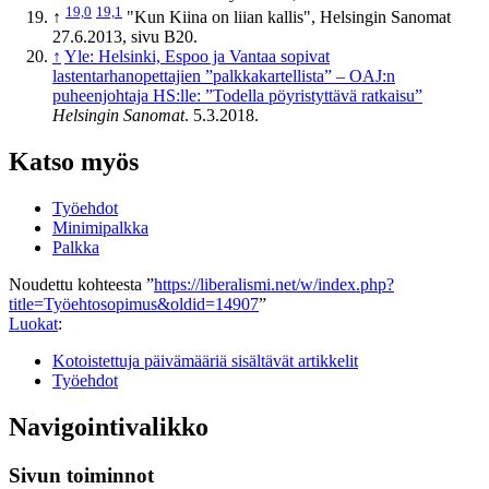
19,0
19,1
↑
"Kun Kiina on liian kallis", Helsingin Sanomat
27.6.2013, sivu B20.
↑
Yle: Helsinki, Espoo ja Vantaa sopivat
lastentarhanopettajien ”palkkakartellista” – OAJ:n
puheenjohtaja HS:lle: ”Todella pöyristyttävä ratkaisu”
Helsingin Sanomat
. 5.3.2018.
Katso myös
Työehdot
Minimipalkka
Palkka
Noudettu kohteesta ”
https://liberalismi.net/w/index.php?
title=Työehtosopimus&oldid=14907
”
Luokat
:
Kotoistettuja päivämääriä sisältävät artikkelit
Työehdot
Navigointivalikko
Sivun toiminnot