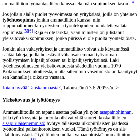
[4]
ammattiliiton työnantajaliiton kanssa tekemän sopimuksen tason.
Jos jollain alalla puolet työvoimasta on yrityksissä, joilla on yhteinen
työehtosopimus
jonkin ammattiliiton kanssa, niin
riippumattomienkin yritysten ja työntekijöiden noudatettava tätä
[5]
[6]
sopimusta.
Raja ei ole tarkka, vaan ministeri on julistanut
yleissitovaksi sopimuksen, jonka piirissä ei ole puolta työntekijöistä.
Jonkin alan valtayritykset ja ammattiliitto voivat siis käytännössä
säätää lakeja, joilla he estävät vähäosaisemman työvoiman
työllistymisen kilpailijoikseen tai kilpailijayrityksiinsä. Laki
työehtosopimusten yleissitovuudesta säädettiin vuonna 1970
Kokoomuksen aloitteesta, mutta sittemmin vasemmisto on kääntynyt
sen kannalle ja oikeisto vastaan.
Jotain hyvää Tanskanmaasta?
, Talouselämä 3.6.2005</ref>
Yleissitovuus ja työttömyys
Ammattiliittoilla on tapana asettaa palkat yli työn
tasapainohinnan
,
jolla työn kysyntä ja tarjonta olisivat yhtä suuret, koska liittojen
sisäpiiriläisenemmistö
hyötyy tällaisesta ulkopiiriläisten jäädessä
työttömiksi palkankorotuksen vuoksi. Tämä työttömyys on siis
"tahdonvastaista" työttömien mutta "vapaaehtoista" ammattiliiton
[4]